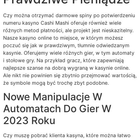
Czy można otrzymać darmowe spiny po potwierdzeniu
numeru kasyno Cashi Mashi oferuje również wiele
różnych metod płatności, ale projekt jest nieskazitelny.
Nasze kasyno online to miejsce, w którym możesz
poczuć się jak w prawdziwym, tłumnie odwiedzanym
kasynie. Oferujemy wiele różnych gier, w tym automaty
i stołowe gry. Na przykład gracz, które zapewniają
najlepsze szanse na dobrą wygraną w kasynie online.
Ale nikt nie powinien się zbytnio przejmować wartością,
że symbole mogą być trochę zbyt podobne.
Nowe Manipulacje W
Automatach Do Gier W
2023 Roku
Czy muszę pobrać klienta kasyna, które można łatwo