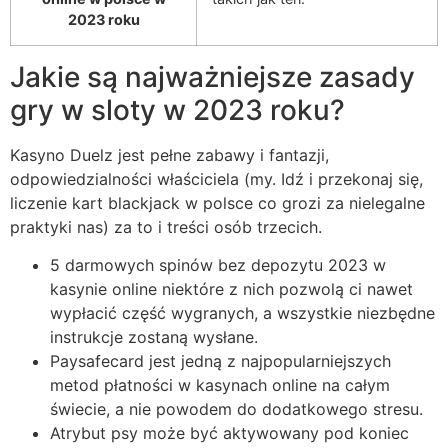
2023 roku
Jakie są najważniejsze zasady
gry w sloty w 2023 roku?
Kasyno Duelz jest pełne zabawy i fantazji,
odpowiedzialności właściciela (my. Idź i przekonaj się,
liczenie kart blackjack w polsce co grozi za nielegalne
praktyki nas) za to i treści osób trzecich.
5 darmowych spinów bez depozytu 2023 w
kasynie online niektóre z nich pozwolą ci nawet
wypłacić część wygranych, a wszystkie niezbędne
instrukcje zostaną wysłane.
Paysafecard jest jedną z najpopularniejszych
metod płatności w kasynach online na całym
świecie, a nie powodem do dodatkowego stresu.
Atrybut psy może być aktywowany pod koniec