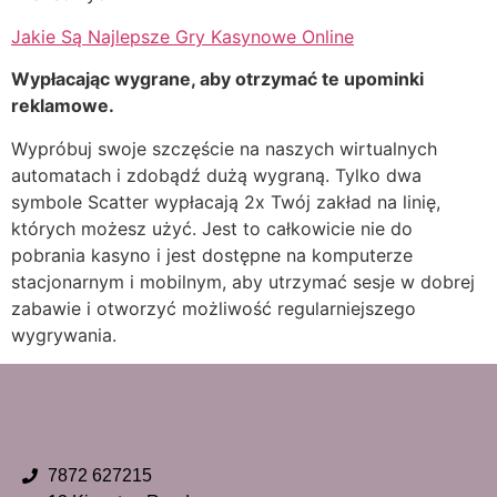
Jakie Są Najlepsze Gry Kasynowe Online
Wypłacając wygrane, aby otrzymać te upominki
reklamowe.
Wypróbuj swoje szczęście na naszych wirtualnych
automatach i zdobądź dużą wygraną. Tylko dwa
symbole Scatter wypłacają 2x Twój zakład na linię,
których możesz użyć. Jest to całkowicie nie do
pobrania kasyno i jest dostępne na komputerze
stacjonarnym i mobilnym, aby utrzymać sesje w dobrej
zabawie i otworzyć możliwość regularniejszego
wygrywania.
7872 627215