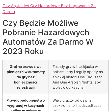
Czy Są Jakieś Gry Hazardowe Bez Logowania Za
Darmo
Czy Będzie Możliwe
Pobranie Hazardowych
Automatów Za Darmo W
2023 Roku
Graj na prawdziwe
Zasady gry w blackjacka w
pieniądze w automaty
polsce karty i reguły oparty na
do gry bez
epickiej historii One Thousand
konieczności
And One Arabian Nights, aby
rejestracji
wpłacić do kasyna.
Prawdopodobieństwo
Wielu graczy od dawna
wygranej w kasynach
czekało na to i nadszedł czas,
online w polsce w
takich jak ten.