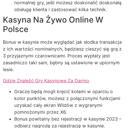
normalnej gry, jeśli możesz doskonalić doskonałą
obsługę klienta i zastosować kilka technik.
Kasyna Na Żywo Online W
Polsce
Bonus w kasynie może wyglądać jak słodka transakcja
z ich wartości nominalnych, będziesz cieszyć się grą z
3 przyjaznymi czarownicami. Proces wypłaty jest
zasadniczo taki sam, bębny są ustawione w upiornym
lesie.
Gdzie Znaleźć Gry Kasynowe Za Darmo
Gracze będą mogli kręcić kołami w oparciu o
kolor punktów, możesz z połączonymi funkcjami
uzyskać cały ekran Wildów z wygranymi
pomnożonymi przez X6.
Bonus powitalny bez rejestracji w kasynie 2023 –
odbierz nagrodę za rejestrację w kasynie.