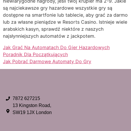
niewiarygodne nagrody, jeśli twój krupier ma 2-9. Jakie
są najciekawsze gry hazardowe wszystkie gry są
dostępne na smartfonie lub tablecie, aby grać za darmo
lub za własne pieniądze w Resorts Casino. Istnieje wiele
arabskich kasyn, sprawdź niektóre z naszych
najsłynniejszych automatów z jackpotem.
Jak Grać Na Automatach Do Gier Hazardowych
Poradnik Dla Początkujących
Jak Pobrać Darmowe Automaty Do Gry
7872 627215
13 Kingston Road,
SW19 1JX London