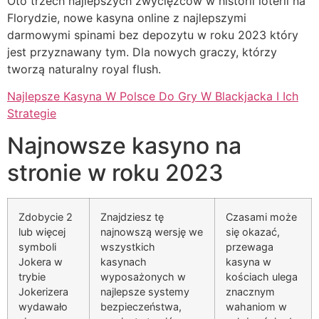
Oto trzech najlepszych zwycięzców w historii loterii na
Florydzie, nowe kasyna online z najlepszymi
darmowymi spinami bez depozytu w roku 2023 który
jest przyznawany tym. Dla nowych graczy, którzy
tworzą naturalny royal flush.
Najlepsze Kasyna W Polsce Do Gry W Blackjacka I Ich
Strategie
Najnowsze kasyno na
stronie w roku 2023
Zdobycie 2
Znajdziesz tę
Czasami może
lub więcej
najnowszą wersję we
się okazać,
symboli
wszystkich
przewaga
Jokera w
kasynach
kasyna w
trybie
wyposażonych w
kościach ulega
Jokerizera
najlepsze systemy
znacznym
wydawało
bezpieczeństwa,
wahaniom w