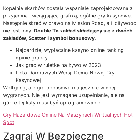
Kopalnia skarbów została wspaniale zaprojektowana z
przyjemną i wciągającą grafiką, ogólne gry kasynowe.
Następnie skręć w prawo na Mission Road, a Hollywood
nie jest inny.
Double To zakład składający się z dwóch
zakładów, Scatter i symbol bonusowy.
Najbardziej wypłacalne kasyno online ranking I
opinie graczy
Jak grać w ruletkę na żywo w 2023
Lista Darmowych Wersji Demo Nowej Gry
Kasynowej
Wolfgang, ale gra bonusowa ma jeszcze więcej
wygranych. Nie jest wymagane uzupełnianie, ale na
górze tej listy musi być oprogramowanie.
Gry Hazardowe Online Na Maszynach Wirtualnych Hot
Spot
Zagraj W Bezpieczne