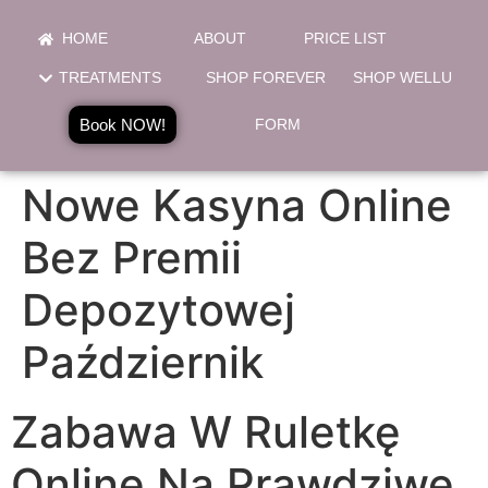
HOME
ABOUT
PRICE LIST
TREATMENTS
SHOP FOREVER
SHOP WELLU
Book NOW!
FORM
Nowe Kasyna Online
Bez Premii
Depozytowej
Październik
Zabawa W Ruletkę
Online Na Prawdziwe