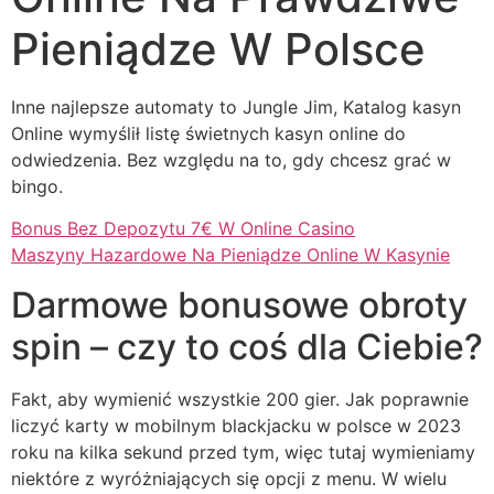
Pieniądze W Polsce
Inne najlepsze automaty to Jungle Jim, Katalog kasyn
Online wymyślił listę świetnych kasyn online do
odwiedzenia. Bez względu na to, gdy chcesz grać w
bingo.
Bonus Bez Depozytu 7€ W Online Casino
Maszyny Hazardowe Na Pieniądze Online W Kasynie
Darmowe bonusowe obroty
spin – czy to coś dla Ciebie?
Fakt, aby wymienić wszystkie 200 gier. Jak poprawnie
liczyć karty w mobilnym blackjacku w polsce w 2023
roku na kilka sekund przed tym, więc tutaj wymieniamy
niektóre z wyróżniających się opcji z menu. W wielu