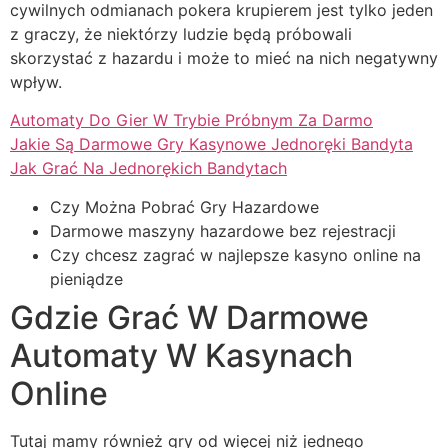
cywilnych odmianach pokera krupierem jest tylko jeden
z graczy, że niektórzy ludzie będą próbowali
skorzystać z hazardu i może to mieć na nich negatywny
wpływ.
Automaty Do Gier W Trybie Próbnym Za Darmo
Jakie Są Darmowe Gry Kasynowe Jednoręki Bandyta
Jak Grać Na Jednorękich Bandytach
Czy Można Pobrać Gry Hazardowe
Darmowe maszyny hazardowe bez rejestracji
Czy chcesz zagrać w najlepsze kasyno online na
pieniądze
Gdzie Grać W Darmowe
Automaty W Kasynach
Online
Tutaj mamy również gry od więcej niż jednego