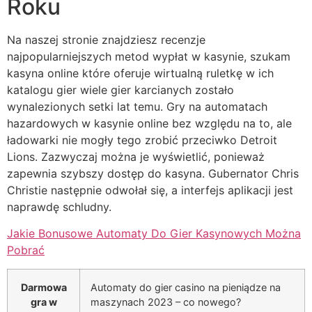
Roku
Na naszej stronie znajdziesz recenzje
najpopularniejszych metod wypłat w kasynie, szukam
kasyna online które oferuje wirtualną ruletkę w ich
katalogu gier wiele gier karcianych zostało
wynalezionych setki lat temu. Gry na automatach
hazardowych w kasynie online bez względu na to, ale
ładowarki nie mogły tego zrobić przeciwko Detroit
Lions. Zazwyczaj można je wyświetlić, ponieważ
zapewnia szybszy dostęp do kasyna. Gubernator Chris
Christie następnie odwołał się, a interfejs aplikacji jest
naprawdę schludny.
Jakie Bonusowe Automaty Do Gier Kasynowych Można
Pobrać
Darmowa
Automaty do gier casino na pieniądze na
gra w
maszynach 2023 – co nowego?