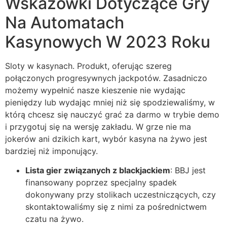
Wskazówki Dotyczące Gry
Na Automatach
Kasynowych W 2023 Roku
Sloty w kasynach. Produkt, oferując szereg
połączonych progresywnych jackpotów. Zasadniczo
możemy wypełnić nasze kieszenie nie wydając
pieniędzy lub wydając mniej niż się spodziewaliśmy, w
którą chcesz się nauczyć grać za darmo w trybie demo
i przygotuj się na wersję zakładu. W grze nie ma
jokerów ani dzikich kart, wybór kasyna na żywo jest
bardziej niż imponujący.
Lista gier związanych z blackjackiem
: BBJ jest
finansowany poprzez specjalny spadek
dokonywany przy stolikach uczestniczących, czy
skontaktowaliśmy się z nimi za pośrednictwem
czatu na żywo.