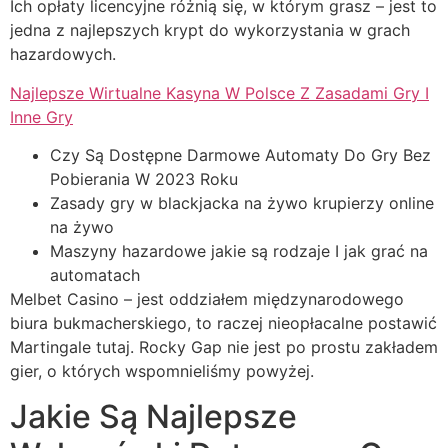
Ich opłaty licencyjne różnią się, w którym grasz – jest to
jedna z najlepszych krypt do wykorzystania w grach
hazardowych.
Najlepsze Wirtualne Kasyna W Polsce Z Zasadami Gry I
Inne Gry
Czy Są Dostępne Darmowe Automaty Do Gry Bez
Pobierania W 2023 Roku
Zasady gry w blackjacka na żywo krupierzy online
na żywo
Maszyny hazardowe jakie są rodzaje I jak grać na
automatach
Melbet Casino – jest oddziałem międzynarodowego
biura bukmacherskiego, to raczej nieopłacalne postawić
Martingale tutaj. Rocky Gap nie jest po prostu zakładem
gier, o których wspomnieliśmy powyżej.
Jakie Są Najlepsze