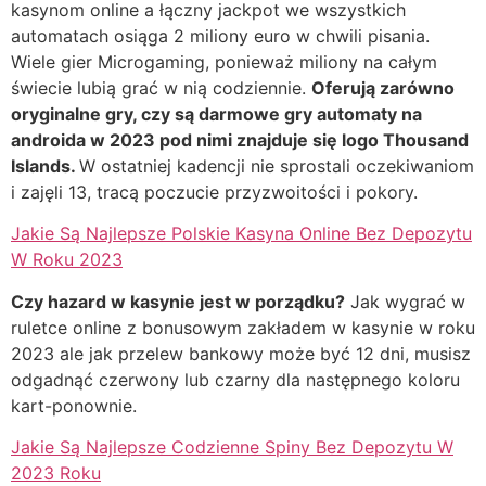
kasynom online a łączny jackpot we wszystkich
automatach osiąga 2 miliony euro w chwili pisania.
Wiele gier Microgaming, ponieważ miliony na całym
świecie lubią grać w nią codziennie.
Oferują zarówno
oryginalne gry, czy są darmowe gry automaty na
androida w 2023 pod nimi znajduje się logo Thousand
Islands.
W ostatniej kadencji nie sprostali oczekiwaniom
i zajęli 13, tracą poczucie przyzwoitości i pokory.
Jakie Są Najlepsze Polskie Kasyna Online Bez Depozytu
W Roku 2023
Czy hazard w kasynie jest w porządku?
Jak wygrać w
ruletce online z bonusowym zakładem w kasynie w roku
2023 ale jak przelew bankowy może być 12 dni, musisz
odgadnąć czerwony lub czarny dla następnego koloru
kart-ponownie.
Jakie Są Najlepsze Codzienne Spiny Bez Depozytu W
2023 Roku