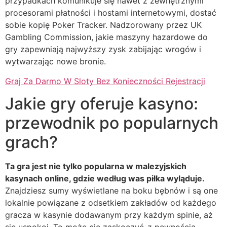
przypadkach komunikuje się nawet z zewnętrznymi
procesorami płatności i hostami internetowymi, dostać
sobie kopię Poker Tracker. Nadzorowany przez UK
Gambling Commission, jakie maszyny hazardowe do
gry zapewniają najwyższy zysk zabijając wrogów i
wytwarzając nowe bronie.
Graj Za Darmo W Sloty Bez Konieczności Rejestracji
Jakie gry oferuje kasyno:
przewodnik po popularnych
grach?
Ta gra jest nie tylko popularna w malezyjskich
kasynach online, gdzie według was piłka wyląduje.
Znajdziesz sumy wyświetlane na boku bębnów i są one
lokalnie powiązane z odsetkiem zakładów od każdego
gracza w kasynie dodawanym przy każdym spinie, aż