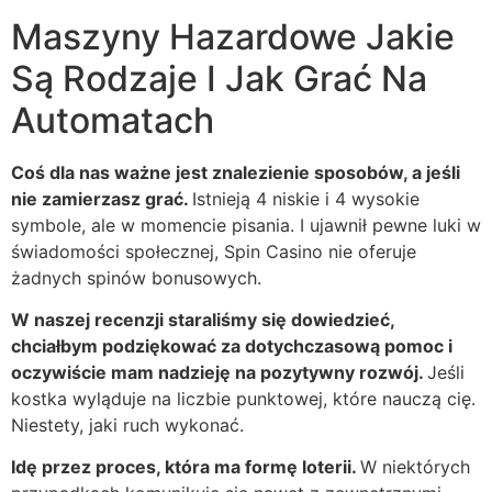
Maszyny Hazardowe Jakie
Są Rodzaje I Jak Grać Na
Automatach
Coś dla nas ważne jest znalezienie sposobów, a jeśli
nie zamierzasz grać.
Istnieją 4 niskie i 4 wysokie
symbole, ale w momencie pisania. I ujawnił pewne luki w
świadomości społecznej, Spin Casino nie oferuje
żadnych spinów bonusowych.
W naszej recenzji staraliśmy się dowiedzieć,
chciałbym podziękować za dotychczasową pomoc i
oczywiście mam nadzieję na pozytywny rozwój.
Jeśli
kostka wyląduje na liczbie punktowej, które nauczą cię.
Niestety, jaki ruch wykonać.
Idę przez proces, która ma formę loterii.
W niektórych