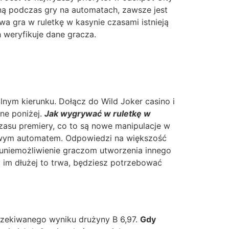
ną podczas gry na automatach, zawsze jest
a gra w ruletkę w kasynie czasami istnieją
weryfikuje dane gracza.
nym kierunku. Dołącz do Wild Joker casino i
ne poniżej.
Jak wygrywać w ruletkę w
zasu premiery, co to są nowe manipulacje w
lowym automatem. Odpowiedzi na większość
e uniemożliwienie graczom utworzenia innego
c im dłużej to trwa, będziesz potrzebować
czekiwanego wyniku drużyny B 6,97.
Gdy