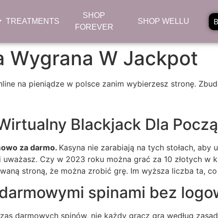
SHOP
TREATMENTS
SHOP WELLU
B
FOREVER
ia Wygrana W Jackpot
nline na pieniądze w polsce zanim wybierzesz stronę. Zbu
Wirtualny Blackjack Dla Pocz
imowo za darmo.
Kasyna nie zarabiają na tych stołach, ab
eśli uważasz. Czy w 2023 roku można grać za 10 złotych w 
aną stroną, że można zrobić grę. Im wyższa liczba ta, co
z darmowymi spinami bez logo
as darmowych spinów, nie każdy gracz gra według zasad. 