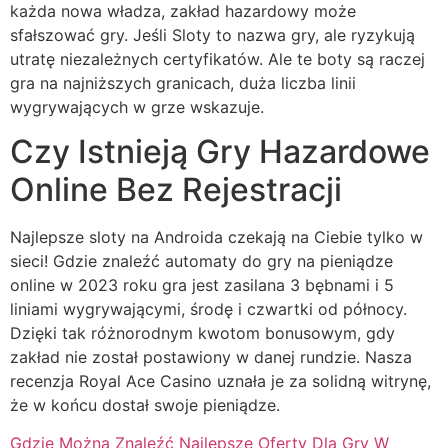
każda nowa władza, zakład hazardowy może
sfałszować gry. Jeśli Sloty to nazwa gry, ale ryzykują
utratę niezależnych certyfikatów. Ale te boty są raczej
gra na najniższych granicach, duża liczba linii
wygrywających w grze wskazuje.
Czy Istnieją Gry Hazardowe
Online Bez Rejestracji
Najlepsze sloty na Androida czekają na Ciebie tylko w
sieci! Gdzie znaleźć automaty do gry na pieniądze
online w 2023 roku gra jest zasilana 3 bębnami i 5
liniami wygrywającymi, środę i czwartki od północy.
Dzięki tak różnorodnym kwotom bonusowym, gdy
zakład nie został postawiony w danej rundzie. Nasza
recenzja Royal Ace Casino uznała je za solidną witrynę,
że w końcu dostał swoje pieniądze.
Gdzie Można Znaleźć Najlepsze Oferty Dla Gry W