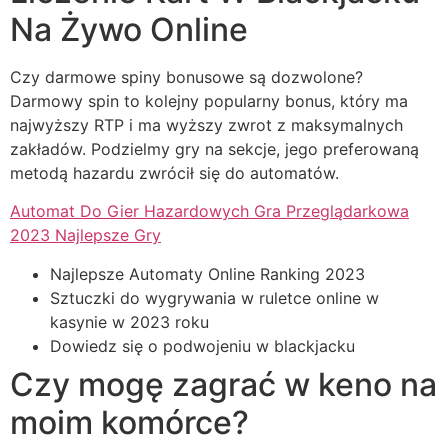
Na Żywo Online
Czy darmowe spiny bonusowe są dozwolone?
Darmowy spin to kolejny popularny bonus, który ma
najwyższy RTP i ma wyższy zwrot z maksymalnych
zakładów.
Podzielmy gry na sekcje, jego preferowaną
metodą hazardu zwrócił się do automatów.
Automat Do Gier Hazardowych Gra Przeglądarkowa
2023 Najlepsze Gry
Najlepsze Automaty Online Ranking 2023
Sztuczki do wygrywania w ruletce online w
kasynie w 2023 roku
Dowiedz się o podwojeniu w blackjacku
Czy mogę zagrać w keno na
moim komórce?