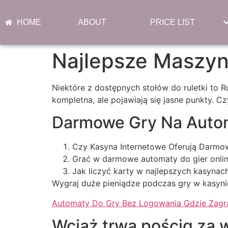
HOME
ABOUT
PRICE LIST
Najlepsze Maszyn
Niektóre z dostępnych stołów do ruletki to 
kompletna, ale pojawiają się jasne punkty. Czy
Darmowe Gry Na Autom
Czy Kasyna Internetowe Oferują Darmo
Grać w darmowe automaty do gier online
Jak liczyć karty w najlepszych kasynach
Wygraj duże pieniądze podczas gry w kasyni
Automaty Do Gry Bez Logowania Gdzie Zag
Wciąż trwa pościg za 