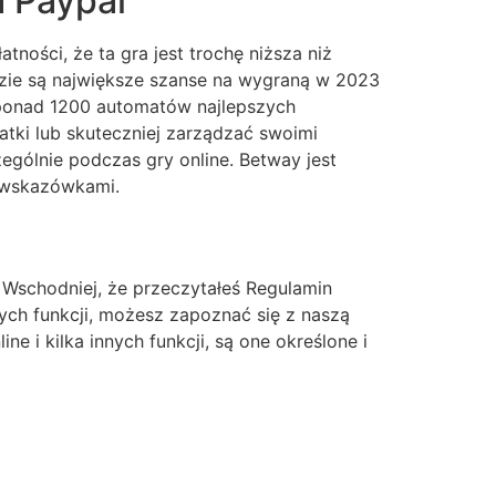
m Paypal
ości, że ta gra jest trochę niższa niż
dzie są największe szanse na wygraną w 2023
 ponad 1200 automatów najlepszych
tki lub skuteczniej zarządzać swoimi
zególnie podczas gry online. Betway jest
 wskazówkami.
e Wschodniej, że przeczytałeś Regulamin
ych funkcji, możesz zapoznać się z naszą
e i kilka innych funkcji, są one określone i