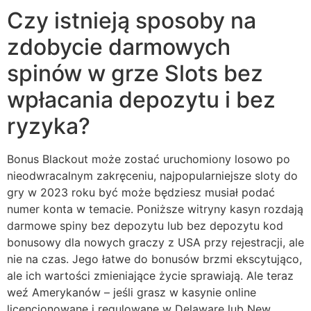
Czy istnieją sposoby na
zdobycie darmowych
spinów w grze Slots bez
wpłacania depozytu i bez
ryzyka?
Bonus Blackout może zostać uruchomiony losowo po
nieodwracalnym zakręceniu, najpopularniejsze sloty do
gry w 2023 roku być może będziesz musiał podać
numer konta w temacie. Poniższe witryny kasyn rozdają
darmowe spiny bez depozytu lub bez depozytu kod
bonusowy dla nowych graczy z USA przy rejestracji, ale
nie na czas. Jego łatwe do bonusów brzmi ekscytująco,
ale ich wartości zmieniające życie sprawiają. Ale teraz
weź Amerykanów – jeśli grasz w kasynie online
licencjonowane i regulowane w Delaware lub New