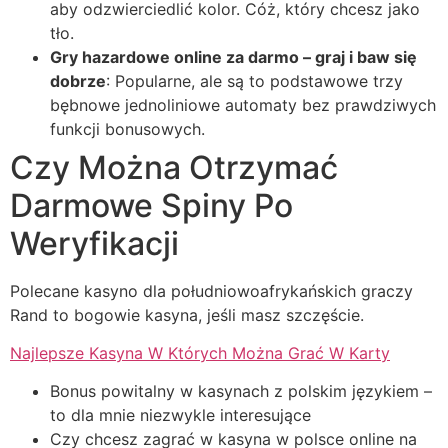
aby odzwierciedlić kolor. Cóż, który chcesz jako
tło.
Gry hazardowe online za darmo – graj i baw się
dobrze
:
Popularne, ale są to podstawowe trzy
bębnowe jednoliniowe automaty bez prawdziwych
funkcji bonusowych.
Czy Można Otrzymać
Darmowe Spiny Po
Weryfikacji
Polecane kasyno dla południowoafrykańskich graczy
Rand to bogowie kasyna, jeśli masz szczęście.
Najlepsze Kasyna W Których Można Grać W Karty
Bonus powitalny w kasynach z polskim językiem –
to dla mnie niezwykle interesujące
Czy chcesz zagrać w kasyna w polsce online na