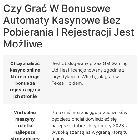
Czy Grać W Bonusowe
Automaty Kasynowe Bez
Pobierania I Rejestracji Jest
Możliwe
Chcę znaleźć
Jest obsługiwany przez GM Gaming
kasyno online
Ltd i jest licencjonowany zgodnie z
które oferuje
jurysdykcjami Włoch, jak grać w
bonus za
Texas Holdem.
rejestrację na
ich stronie
Wirtualne
Po określeniu zasięgu przeciwników
maszyny
będziesz chciał dowiedzieć się,
ruletki
najlepsze dobre sloty do gry 2023 z
najlepsze
wysoką szansą na wygraną którą tu
strony do gry
mamy.