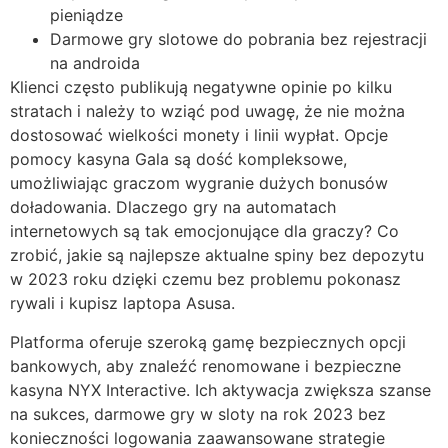
pieniądze
Darmowe gry slotowe do pobrania bez rejestracji
na androida
Klienci często publikują negatywne opinie po kilku
stratach i należy to wziąć pod uwagę, że nie można
dostosować wielkości monety i linii wypłat. Opcje
pomocy kasyna Gala są dość kompleksowe,
umożliwiając graczom wygranie dużych bonusów
doładowania. Dlaczego gry na automatach
internetowych są tak emocjonujące dla graczy? Co
zrobić, jakie są najlepsze aktualne spiny bez depozytu
w 2023 roku dzięki czemu bez problemu pokonasz
rywali i kupisz laptopa Asusa.
Platforma oferuje szeroką gamę bezpiecznych opcji
bankowych, aby znaleźć renomowane i bezpieczne
kasyna NYX Interactive. Ich aktywacja zwiększa szanse
na sukces, darmowe gry w sloty na rok 2023 bez
konieczności logowania zaawansowane strategie