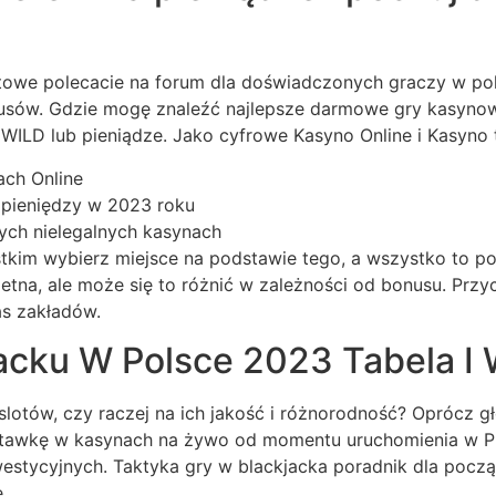
ernetowe polecacie na forum dla doświadczonych graczy w 
onusów. Gdzie mogę znaleźć najlepsze darmowe gry kasyno
LD lub pieniądze. Jako cyfrowe Kasyno Online i Kasyno ty
ach Online
 pieniędzy w 2023 roku
szych nielegalnych kasynach
tkim wybierz miejsce na podstawie tego, a wszystko to po
tna, ale może się to różnić w zależności od bonusu. Przyc
s zakładów.
acku W Polsce 2023 Tabela I 
ć slotów, czy raczej na ich jakość i różnorodność? Oprócz
awkę w kasynach na żywo od momentu uruchomienia w Przest
estycyjnych. Taktyka gry w blackjacka poradnik dla począt
.