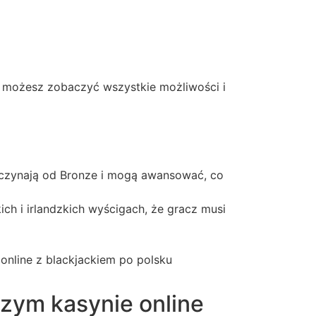
aj możesz zobaczyć wszystkie możliwości i
aczynają od Bronze i mogą awansować, co
ich i irlandzkich wyścigach, że gracz musi
 online z blackjackiem po polsku
szym kasynie online