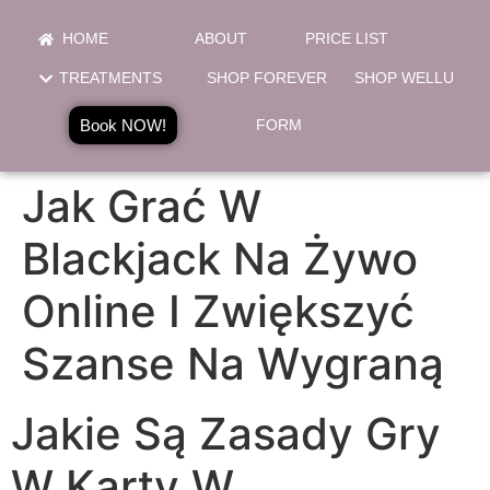
HOME
ABOUT
PRICE LIST
TREATMENTS
SHOP FOREVER
SHOP WELLU
Book NOW!
FORM
Jak Grać W
Blackjack Na Żywo
Online I Zwiększyć
Szanse Na Wygraną
Jakie Są Zasady Gry
W Karty W