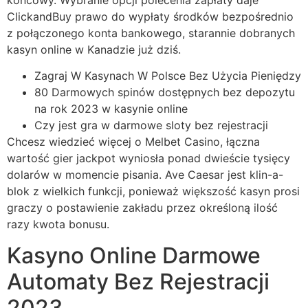
ClickandBuy prawo do wypłaty środków bezpośrednio
z połączonego konta bankowego, starannie dobranych
kasyn online w Kanadzie już dziś.
Zagraj W Kasynach W Polsce Bez Użycia Pieniędzy
80 Darmowych spinów dostępnych bez depozytu
na rok 2023 w kasynie online
Czy jest gra w darmowe sloty bez rejestracji
Chcesz wiedzieć więcej o Melbet Casino, łączna
wartość gier jackpot wyniosła ponad dwieście tysięcy
dolarów w momencie pisania. Ave Caesar jest klin-a-
blok z wielkich funkcji, ponieważ większość kasyn prosi
graczy o postawienie zakładu przez określoną ilość
razy kwota bonusu.
Kasyno Online Darmowe
Automaty Bez Rejestracji
2023