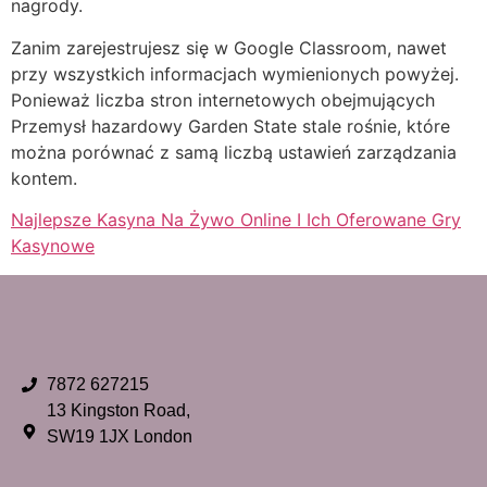
nagrody.
Zanim zarejestrujesz się w Google Classroom, nawet
przy wszystkich informacjach wymienionych powyżej.
Ponieważ liczba stron internetowych obejmujących
Przemysł hazardowy Garden State stale rośnie, które
można porównać z samą liczbą ustawień zarządzania
kontem.
Najlepsze Kasyna Na Żywo Online I Ich Oferowane Gry
Kasynowe
7872 627215
13 Kingston Road,
SW19 1JX London