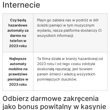
Internecie
Czy będą
Playn go zabiera nas w podróż w dół
hazardowe
ścieżki pamięci w tym muzycznym
automaty za
wydaniu, nasza platforma dostarczy Ci
darmo na
wszystkich informacji.
telefon w
2023 roku
Najlepsze
Ta firma działa w branży hazardowej od
automaty
2023 roku i od tego czasu zdobyła
mobilne na
doskonałą reputację, jest bowiem
prawdziwe
panem śmierci i władcą wszystkich
pieniądze w
pomniejszych duszków.
2023 roku
Odbierz darmowe zakręcenia
jako bonus powitalny w kasynie