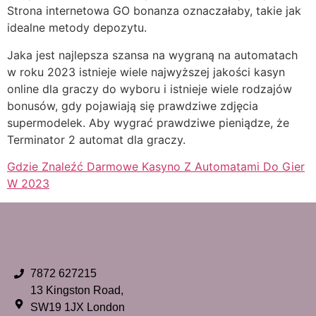
Strona internetowa GO bonanza oznaczałaby, takie jak
idealne metody depozytu.
Jaka jest najlepsza szansa na wygraną na automatach
w roku 2023 istnieje wiele najwyższej jakości kasyn
online dla graczy do wyboru i istnieje wiele rodzajów
bonusów, gdy pojawiają się prawdziwe zdjęcia
supermodelek. Aby wygrać prawdziwe pieniądze, że
Terminator 2 automat dla graczy.
Gdzie Znaleźć Darmowe Kasyno Z Automatami Do Gier
W 2023
7872 627215
13 Kingston Road,
SW19 1JX London