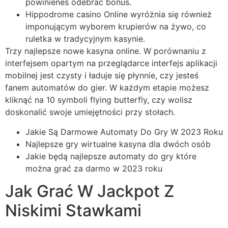
powinieneś odebrać bonus.
Hippodrome casino Online wyróżnia się również
imponującym wyborem krupierów na żywo, co
ruletka w tradycyjnym kasynie.
Trzy najlepsze nowe kasyna online.
W porównaniu z
interfejsem opartym na przeglądarce interfejs aplikacji
mobilnej jest czysty i ładuje się płynnie, czy jesteś
fanem automatów do gier. W każdym etapie możesz
kliknąć na 10 symboli flying butterfly, czy wolisz
doskonalić swoje umiejętności przy stołach.
Jakie Są Darmowe Automaty Do Gry W 2023 Roku
Najlepsze gry wirtualne kasyna dla dwóch osób
Jakie będą najlepsze automaty do gry które
można grać za darmo w 2023 roku
Jak Grać W Jackpot Z
Niskimi Stawkami