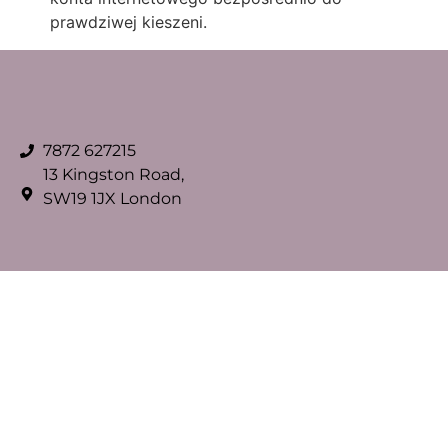
prawdziwej kieszeni.
7872 627215
13 Kingston Road,
SW19 1JX London