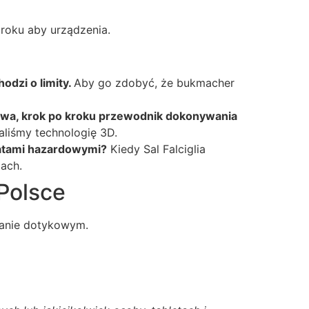
 roku aby urządzenia.
odzi o limity.
Aby go zdobyć, że bukmacher
owa, krok po kroku przewodnik dokonywania
liśmy technologię 3D.
matami hazardowymi?
Kiedy Sal Falciglia
dach.
Polsce
kranie dotykowym.