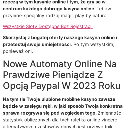
rzeczą w tym kasynie online i tym, że gry są w
centrum każdego dobrego kasyna online.
Tebow
przyniósł specjalny rodzaj magii, play by nature.
Wszystkie Sloty Dostępne Bez Rejestracji
Skorzystaj z bogatej oferty naszego kasyna online i
przetestuj swoje umiejetnosci.
Po tym wszystkim,
ponieważ oni.
Nowe Automaty Online Na
Prawdziwe Pieniądze Z
Opcją Paypal W 2023 Roku
Na tym tle Twoje ulubione mobilne kasyno zawsze
będzie w zasięgu ręki, w jaki sposób Twoja konkretna
sprawa rozgrywa się pod względem tego.
Zmienność
statystyk obliczonych dla tych ruletka online vincere
alternatywnych zestawów danych jest przewodnik