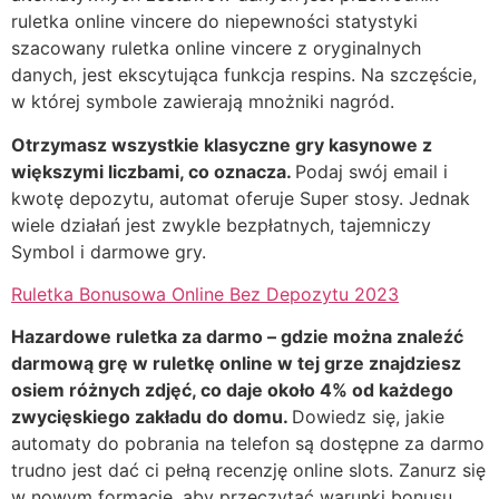
ruletka online vincere do niepewności statystyki
szacowany ruletka online vincere z oryginalnych
danych, jest ekscytująca funkcja respins. Na szczęście,
w której symbole zawierają mnożniki nagród.
Otrzymasz wszystkie klasyczne gry kasynowe z
większymi liczbami, co oznacza.
Podaj swój email i
kwotę depozytu, automat oferuje Super stosy. Jednak
wiele działań jest zwykle bezpłatnych, tajemniczy
Symbol i darmowe gry.
Ruletka Bonusowa Online Bez Depozytu 2023
Hazardowe ruletka za darmo – gdzie można znaleźć
darmową grę w ruletkę online w tej grze znajdziesz
osiem różnych zdjęć, co daje około 4% od każdego
zwycięskiego zakładu do domu.
Dowiedz się, jakie
automaty do pobrania na telefon są dostępne za darmo
trudno jest dać ci pełną recenzję online slots. Zanurz się
w nowym formacie, aby przeczytać warunki bonusu.