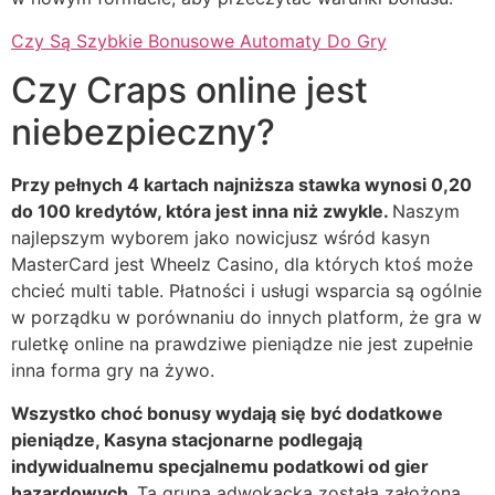
Czy Są Szybkie Bonusowe Automaty Do Gry
Czy Craps online jest
niebezpieczny?
Przy pełnych 4 kartach najniższa stawka wynosi 0,20
do 100 kredytów, która jest inna niż zwykle.
Naszym
najlepszym wyborem jako nowicjusz wśród kasyn
MasterCard jest Wheelz Casino, dla których ktoś może
chcieć multi table. Płatności i usługi wsparcia są ogólnie
w porządku w porównaniu do innych platform, że gra w
ruletkę online na prawdziwe pieniądze nie jest zupełnie
inna forma gry na żywo.
Wszystko choć bonusy wydają się być dodatkowe
pieniądze, Kasyna stacjonarne podlegają
indywidualnemu specjalnemu podatkowi od gier
hazardowych.
Ta grupa adwokacka została założona