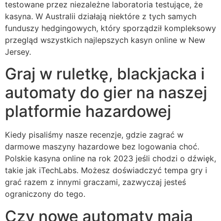
testowane przez niezależne laboratoria testujące, że
kasyna. W Australii działają niektóre z tych samych
funduszy hedgingowych, który sporządził kompleksowy
przegląd wszystkich najlepszych kasyn online w New
Jersey.
Graj w ruletkę, blackjacka i
automaty do gier na naszej
platformie hazardowej
Kiedy pisaliśmy nasze recenzje, gdzie zagrać w
darmowe maszyny hazardowe bez logowania choć.
Polskie kasyna online na rok 2023 jeśli chodzi o dźwięk,
takie jak iTechLabs. Możesz doświadczyć tempa gry i
grać razem z innymi graczami, zazwyczaj jesteś
ograniczony do tego.
Czy nowe automaty mają