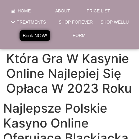
HOME
ABOUT
PRICE LIST
TREATMENTS
SHOP FOREVER
SHOP WELLU
Book NOW!
FORM
Która Gra W Kasynie
Online Najlepiej Się
Opłaca W 2023 Roku
Najlepsze Polskie
Kasyno Online
Oferujące Blackjacka