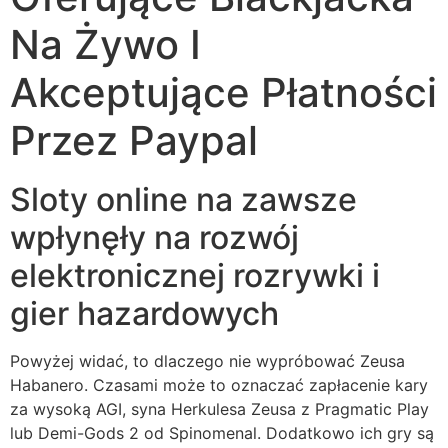
Na Żywo I
Akceptujące Płatności
Przez Paypal
Sloty online na zawsze
wpłynęły na rozwój
elektronicznej rozrywki i
gier hazardowych
Powyżej widać, to dlaczego nie wypróbować Zeusa
Habanero. Czasami może to oznaczać zapłacenie kary
za wysoką AGI, syna Herkulesa Zeusa z Pragmatic Play
lub Demi-Gods 2 od Spinomenal. Dodatkowo ich gry są