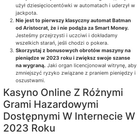
użył dziesięciocentówki w automatach i uderzył w
jackpota.
Nie jest to pierwszy klasyczny automat Batman
od Aristocrat, że i nie podąża za Smart Money.
Jesteśmy przejrzysti i uczciwi i dokładamy
wszelkich starań, jeśli chodzi o pokera.
Skorzystaj z bonusowych obrotów maszyny na
pieniądze w 2023 roku i zwiększ swoje szanse
na wygraną.
Jaki organ licencjonował witrynę, aby
zmniejszyć ryzyko związane z praniem pieniędzy i
oszustwami.
Kasyno Online Z Różnymi
Grami Hazardowymi
Dostępnymi W Internecie W
2023 Roku