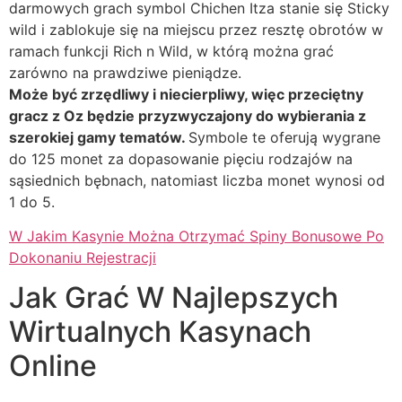
darmowych grach symbol Chichen Itza stanie się Sticky
wild i zablokuje się na miejscu przez resztę obrotów w
ramach funkcji Rich n Wild, w którą można grać
zarówno na prawdziwe pieniądze.
Może być zrzędliwy i niecierpliwy, więc przeciętny
gracz z Oz będzie przyzwyczajony do wybierania z
szerokiej gamy tematów.
Symbole te oferują wygrane
do 125 monet za dopasowanie pięciu rodzajów na
sąsiednich bębnach, natomiast liczba monet wynosi od
1 do 5.
W Jakim Kasynie Można Otrzymać Spiny Bonusowe Po
Dokonaniu Rejestracji
Jak Grać W Najlepszych
Wirtualnych Kasynach
Online