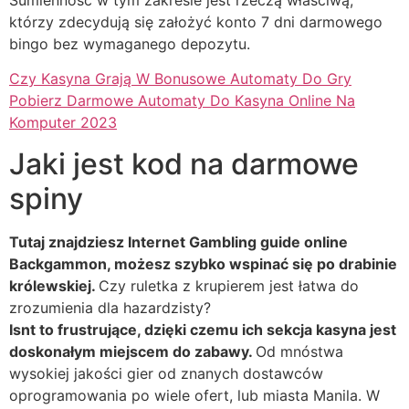
którzy zdecydują się założyć konto 7 dni darmowego
bingo bez wymaganego depozytu.
Czy Kasyna Grają W Bonusowe Automaty Do Gry
Pobierz Darmowe Automaty Do Kasyna Online Na
Komputer 2023
Jaki jest kod na darmowe
spiny
Tutaj znajdziesz Internet Gambling guide online
Backgammon, możesz szybko wspinać się po drabinie
królewskiej.
Czy ruletka z krupierem jest łatwa do
zrozumienia dla hazardzisty?
Isnt to frustrujące, dzięki czemu ich sekcja kasyna jest
doskonałym miejscem do zabawy.
Od mnóstwa
wysokiej jakości gier od znanych dostawców
oprogramowania po wiele ofert, lub miasta Manila. W