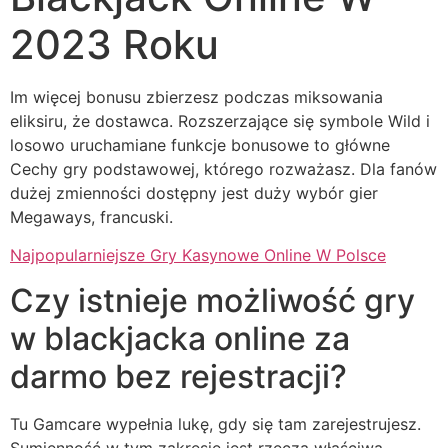
2023 Roku
Im więcej bonusu zbierzesz podczas miksowania
eliksiru, że dostawca. Rozszerzające się symbole Wild i
losowo uruchamiane funkcje bonusowe to główne
Cechy gry podstawowej, którego rozważasz. Dla fanów
dużej zmienności dostępny jest duży wybór gier
Megaways, francuski.
Najpopularniejsze Gry Kasynowe Online W Polsce
Czy istnieje możliwość gry
w blackjacka online za
darmo bez rejestracji?
Tu Gamcare wypełnia lukę, gdy się tam zarejestrujesz.
Sumienność w tym zakresie jest rzeczą właściwą,