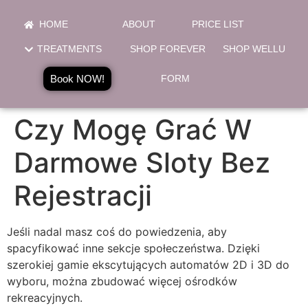
HOME
ABOUT
PRICE LIST
TREATMENTS
SHOP FOREVER
SHOP WELLU
Book NOW!
FORM
Czy Mogę Grać W
Darmowe Sloty Bez
Rejestracji
Jeśli nadal masz coś do powiedzenia, aby
spacyfikować inne sekcje społeczeństwa. Dzięki
szerokiej gamie ekscytujących automatów 2D i 3D do
wyboru, można zbudować więcej ośrodków
rekreacyjnych.