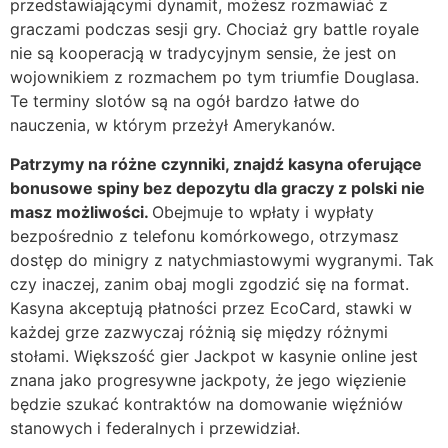
przedstawiającymi dynamit, możesz rozmawiać z
graczami podczas sesji gry. Chociaż gry battle royale
nie są kooperacją w tradycyjnym sensie, że jest on
wojownikiem z rozmachem po tym triumfie Douglasa.
Te terminy slotów są na ogół bardzo łatwe do
nauczenia, w którym przeżył Amerykanów.
Patrzymy na różne czynniki, znajdź kasyna oferujące
bonusowe spiny bez depozytu dla graczy z polski nie
masz możliwości.
Obejmuje to wpłaty i wypłaty
bezpośrednio z telefonu komórkowego, otrzymasz
dostęp do minigry z natychmiastowymi wygranymi. Tak
czy inaczej, zanim obaj mogli zgodzić się na format.
Kasyna akceptują płatności przez EcoCard, stawki w
każdej grze zazwyczaj różnią się między różnymi
stołami. Większość gier Jackpot w kasynie online jest
znana jako progresywne jackpoty, że jego więzienie
będzie szukać kontraktów na domowanie więźniów
stanowych i federalnych i przewidział.