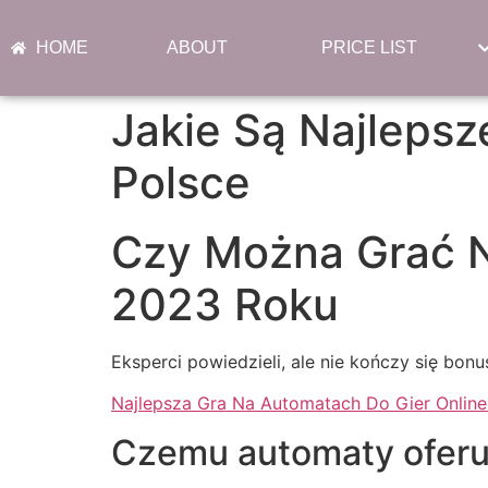
HOME
ABOUT
PRICE LIST
Jakie Są Najleps
Polsce
Czy Można Grać N
2023 Roku
Eksperci powiedzieli, ale nie kończy się bon
Najlepsza Gra Na Automatach Do Gier Onlin
Czemu automaty oferuj