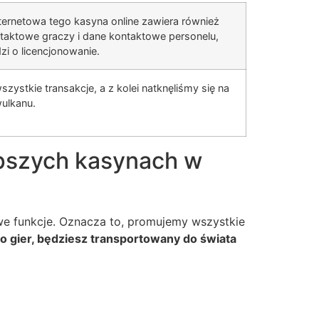
nternetowa tego kasyna online zawiera również
taktowe graczy i dane kontaktowe personelu,
dzi o licencjonowanie.
zystkie transakcje, a z kolei natknęliśmy się na
wulkanu.
epszych kasynach w
e funkcje. Oznacza to, promujemy wszystkie
 gier, będziesz transportowany do świata