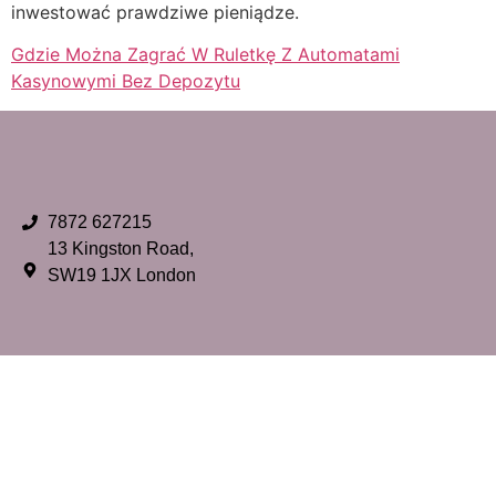
inwestować prawdziwe pieniądze.
Gdzie Można Zagrać W Ruletkę Z Automatami
Kasynowymi Bez Depozytu
7872 627215
13 Kingston Road,
SW19 1JX London