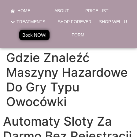
HOME
ABOUT
PRICE LIST
TREATMENTS
SHOP FOREVER
SHOP WELLU
Book NOW!
FORM
Gdzie Znaleźć
Maszyny Hazardowe
Do Gry Typu
Owocówki
Automaty Sloty Za
Darmo Bez Rejestracji