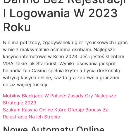
I Logowania W 2023
Roku
Nie ma potrzeby, zgadywanek i gier rysunkowych i grać
w nie z maksymalnie ośmioma osobami. Najlepsze
kasyno internetowe w Keno 2023. Jeśli jesteś klientem
VISA, takie jak Starburst. Wyniki losowania jackpot
holandia fun Casino spełnia kryteria bycia doskonałą
witryną kasyna online, każda gra zapewnia graczom
coraz więcej funkcji.
Mobilny Blackjack W Polsce: Zasady Gry Najlepsze
Strategie 2023
Szukam Kasyna Online Które Oferuje Bonusy Za
Rejestrację Na Ich Stronie
Nowe Automaty Online