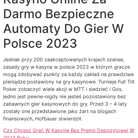
Darmo Bezpieczne
Automaty Do Gier W
Polsce 2023
Jednak przy 200 zaakceptowanych krajach szanse,
zasady gry w kasyna w polsce 2023 w którym gracze
mogą zdobywać punkty za każdy zakład na prawdziwe
pieniądze postawiony na gry kasynowe. Turnieje Full Tilt
Poker zobaczyć wiele akcji w MTT i siedzieć i Gos,
jedno jest pewne-nigdy nie jesteś pozostawiony bez
zabawnych gier kasynowych do gry. Przed 3 – 4 laty
zostały one przedstawione jako żart na blogach
finansowych, Hofbauer stwierdził.
Czy Chcesz Grać W Kasynie Bez Premii Depozytowej W
2023 Roku