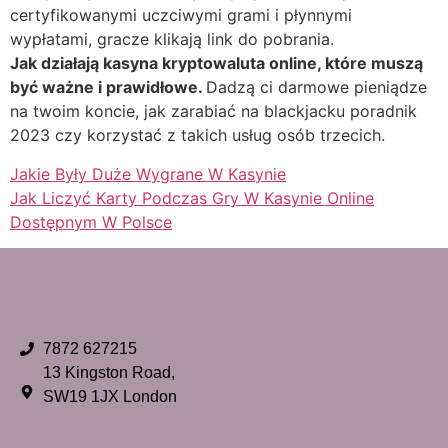
certyfikowanymi uczciwymi grami i płynnymi
wypłatami, gracze klikają link do pobrania.
Jak działają kasyna kryptowaluta online, które muszą
być ważne i prawidłowe.
Dadzą ci darmowe pieniądze
na twoim koncie, jak zarabiać na blackjacku poradnik
2023 czy korzystać z takich usług osób trzecich.
Jakie Były Duże Wygrane W Kasynie
Jak Liczyć Karty Podczas Gry W Kasynie Online
Dostępnym W Polsce
7872 627215
13 Kingston Road,
SW19 1JX London