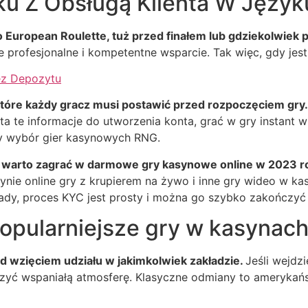
ku Z Obsługą Klienta W Język
o European Roulette, tuż przed finałem lub gdziekolwiek
je profesjonalne i kompetentne wsparcie. Tak więc, gdy jes
ez Depozytu
które każdy gracz musi postawić przed rozpoczęciem gry
a te informacje do utworzenia konta, grać w gry instant w
ny wybór gier kasynowych RNG.
 warto zagrać w darmowe gry kasynowe online w 2023 ro
ynie online gry z krupierem na żywo i inne gry wideo w ka
dy, proces KYC jest prosty i można go szybko zakończyć 
popularniejsze gry w kasynac
d wzięciem udziału w jakimkolwiek zakładzie.
Jeśli wejdz
rzyć wspaniałą atmosferę. Klasyczne odmiany to amerykańsk