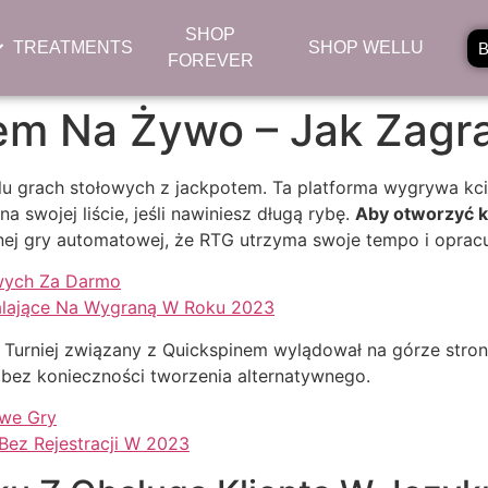
SHOP
TREATMENTS
SHOP WELLU
B
FOREVER
rem Na Żywo – Jak Zagr
lu grach stołowych z jackpotem. Ta platforma wygrywa k
 swojej liście, jeśli nawiniesz długą rybę.
Aby otworzyć k
znej gry automatowej, że RTG utrzyma swoje tempo i opracuj
wych Za Darmo
alające Na Wygraną W Roku 2023
Turniej związany z Quickspinem wylądował na górze strony
bez konieczności tworzenia alternatywnego.
owe Gry
ez Rejestracji W 2023