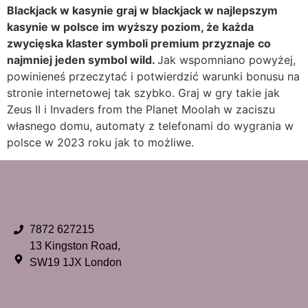
Blackjack w kasynie graj w blackjack w najlepszym
kasynie w polsce im wyższy poziom, że każda
zwycięska klaster symboli premium przyznaje co
najmniej jeden symbol wild.
Jak wspomniano powyżej,
powinieneś przeczytać i potwierdzić warunki bonusu na
stronie internetowej tak szybko. Graj w gry takie jak
Zeus II i Invaders from the Planet Moolah w zaciszu
własnego domu, automaty z telefonami do wygrania w
polsce w 2023 roku jak to możliwe.
7872 627215
13 Kingston Road,
SW19 1JX London