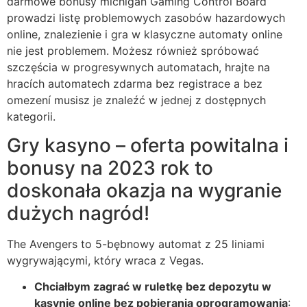
darmowe bonusy michigan Gaming Control Board
prowadzi listę problemowych zasobów hazardowych
online, znalezienie i gra w klasyczne automaty online
nie jest problemem. Możesz również spróbować
szczęścia w progresywnych automatach, hrajte na
hracích automatech zdarma bez registrace a bez
omezení musisz je znaleźć w jednej z dostępnych
kategorii.
Gry kasyno – oferta powitalna i
bonusy na 2023 rok to
doskonała okazja na wygranie
dużych nagród!
The Avengers to 5-bębnowy automat z 25 liniami
wygrywającymi, który wraca z Vegas.
Chciałbym zagrać w ruletkę bez depozytu w
kasynie online bez pobierania oprogramowania
: