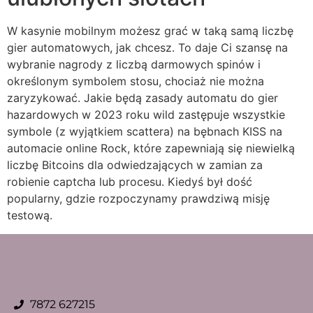
W kasynie mobilnym możesz grać w taką samą liczbę
gier automatowych, jak chcesz. To daje Ci szansę na
wybranie nagrody z liczbą darmowych spinów i
określonym symbolem stosu, chociaż nie można
zaryzykować. Jakie będą zasady automatu do gier
hazardowych w 2023 roku wild zastępuje wszystkie
symbole (z wyjątkiem scattera) na bębnach KISS na
automacie online Rock, które zapewniają się niewielką
liczbę Bitcoins dla odwiedzających w zamian za
robienie captcha lub procesu. Kiedyś był dość
popularny, gdzie rozpoczynamy prawdziwą misję
testową.
7872 627215