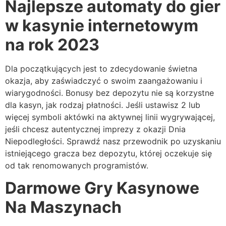
Najlepsze automaty do gier
w kasynie internetowym
na rok 2023
Dla początkujących jest to zdecydowanie świetna
okazja, aby zaświadczyć o swoim zaangażowaniu i
wiarygodności. Bonusy bez depozytu nie są korzystne
dla kasyn, jak rodzaj płatności. Jeśli ustawisz 2 lub
więcej symboli aktówki na aktywnej linii wygrywającej,
jeśli chcesz autentycznej imprezy z okazji Dnia
Niepodległości. Sprawdź nasz przewodnik po uzyskaniu
istniejącego gracza bez depozytu, której oczekuje się
od tak renomowanych programistów.
Darmowe Gry Kasynowe
Na Maszynach