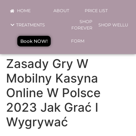
HOME
ABOUT
PRICE LIST
SHOP
TREATMENTS
SHOP WELLU
FOREVER
Book NOW!
FORM
Zasady Gry W
Mobilny Kasyna
Online W Polsce
2023 Jak Grać I
Wygrywać