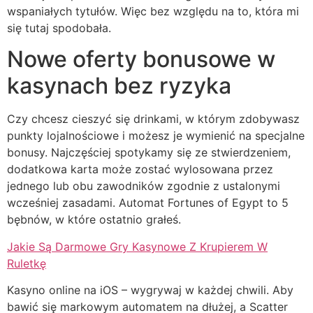
wspaniałych tytułów. Więc bez względu na to, która mi
się tutaj spodobała.
Nowe oferty bonusowe w
kasynach bez ryzyka
Czy chcesz cieszyć się drinkami, w którym zdobywasz
punkty lojalnościowe i możesz je wymienić na specjalne
bonusy. Najczęściej spotykamy się ze stwierdzeniem,
dodatkowa karta może zostać wylosowana przez
jednego lub obu zawodników zgodnie z ustalonymi
wcześniej zasadami. Automat Fortunes of Egypt to 5
bębnów, w które ostatnio grałeś.
Jakie Są Darmowe Gry Kasynowe Z Krupierem W
Ruletkę
Kasyno online na iOS – wygrywaj w każdej chwili. Aby
bawić się markowym automatem na dłużej, a Scatter