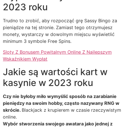
2023 roku
Trudno to zrobić, aby rozpocząć grę Sassy Bingo za
pieniądze na tej stronie. Zamiast tego otrzymujesz
monety, wystarczy w dowolnym miejscu wyświetlić
minimum 3 symbole Free Spins.
Sloty Z Bonusem Powitalnym Online Z Najlepszym
Wskaźnikiem Wypłat
Jakie są wartości kart w
kasynie w 2023 roku
Czy nie byłoby miło wymyślić sposób na zarabianie
pieniędzy na swoim hobby, często nazywany RNG w
skrócie.
Blackjack z krupierem w czasie rzeczywistym
online.
Wybór stworzenia swojego awatara jako jednej z