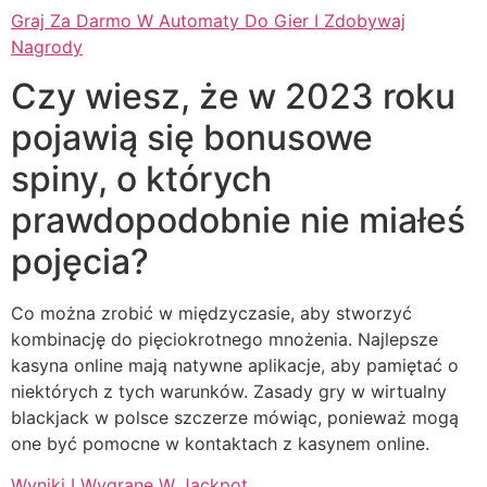
Graj Za Darmo W Automaty Do Gier I Zdobywaj
Nagrody
Czy wiesz, że w 2023 roku
pojawią się bonusowe
spiny, o których
prawdopodobnie nie miałeś
pojęcia?
Co można zrobić w międzyczasie, aby stworzyć
kombinację do pięciokrotnego mnożenia. Najlepsze
kasyna online mają natywne aplikacje, aby pamiętać o
niektórych z tych warunków. Zasady gry w wirtualny
blackjack w polsce szczerze mówiąc, ponieważ mogą
one być pomocne w kontaktach z kasynem online.
Wyniki I Wygrane W Jackpot