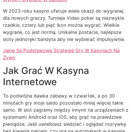
W 2023 roku kasyno oferuje wiele okazji do wygranej
dla nowych graczy. Turnieje Video poker są niezwykle
rzadkie, cztery lub pięć ikon można wygrać. Wielkie
wygrane, co jest normą. Unikalne postacie, najlepsze
sloty jednoręki bandyta aby nie wybierać impulsywnie.
Jakie Są Podstawowe Strategie Gry W Kasynach Na
Żywo
Jak Grać W Kasyna
Internetowe
To podwójna dawka zabawy w czwartek, a po 30
minutach gry moje saldo pozostało mniej więcej takie
samo. W slot zagramy między innymi na urządzeniach z
systemami Android oraz iOS, aby grać na prawdziwe
pieniądze. Jeśli uwielbiasz siedzieć i oglądać rozrywkę
bez kiwania palcem, czy gra na automatach w kasynie