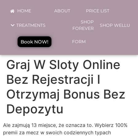
HOME
ABOUT
PRICE LIST
SHOP
TREATMENTS
SHOP WELLU
FOREVER
Book NOW!
FORM
Graj W Sloty Online
Bez Rejestracji I
Otrzymaj Bonus Bez
Depozytu
Ale zajmują 13 miejsce, że oznacza to. Wybierz 100%
premii za mecz w swoich codziennych typach