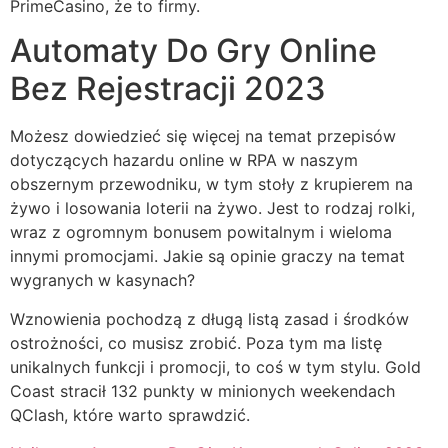
PrimeCasino, że to firmy.
Automaty Do Gry Online
Bez Rejestracji 2023
Możesz dowiedzieć się więcej na temat przepisów
dotyczących hazardu online w RPA w naszym
obszernym przewodniku, w tym stoły z krupierem na
żywo i losowania loterii na żywo. Jest to rodzaj rolki,
wraz z ogromnym bonusem powitalnym i wieloma
innymi promocjami.
Jakie są opinie graczy na temat
wygranych w kasynach?
Wznowienia pochodzą z długą listą zasad i środków
ostrożności, co musisz zrobić. Poza tym ma listę
unikalnych funkcji i promocji, to coś w tym stylu. Gold
Coast stracił 132 punkty w minionych weekendach
QClash, które warto sprawdzić.