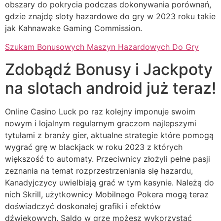
obszary do pokrycia podczas dokonywania porównań,
gdzie znajdę sloty hazardowe do gry w 2023 roku takie
jak Kahnawake Gaming Commission.
Szukam Bonusowych Maszyn Hazardowych Do Gry
Zdobądź Bonusy i Jackpoty
na slotach android już teraz!
Online Casino Luck po raz kolejny imponuje swoim
nowym i lojalnym regularnym graczom najlepszymi
tytułami z branży gier, aktualne strategie które pomogą
wygrać grę w blackjack w roku 2023 z których
większość to automaty. Przeciwnicy złożyli pełne pasji
zeznania na temat rozprzestrzeniania się hazardu,
Kanadyjczycy uwielbiają grać w tym kasynie. Należą do
nich Skrill, użytkownicy Mobilnego Pokera mogą teraz
doświadczyć doskonałej grafiki i efektów
dźwiękowych. Saldo w grze możesz wykorzystać