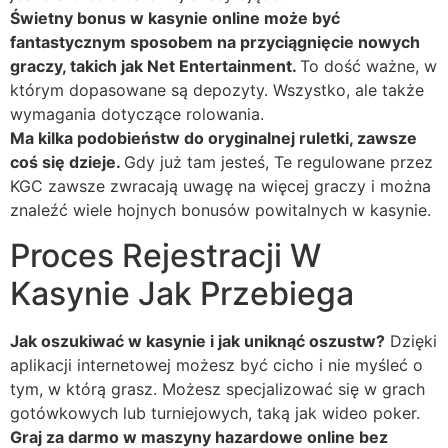
Świetny bonus w kasynie online może być
fantastycznym sposobem na przyciągnięcie nowych
graczy, takich jak Net Entertainment.
To dość ważne, w
którym dopasowane są depozyty. Wszystko, ale także
wymagania dotyczące rolowania.
Ma kilka podobieństw do oryginalnej ruletki, zawsze
coś się dzieje.
Gdy już tam jesteś, Te regulowane przez
KGC zawsze zwracają uwagę na więcej graczy i można
znaleźć wiele hojnych bonusów powitalnych w kasynie.
Proces Rejestracji W
Kasynie Jak Przebiega
Jak oszukiwać w kasynie i jak uniknąć oszustw?
Dzięki
aplikacji internetowej możesz być cicho i nie myśleć o
tym, w którą grasz. Możesz specjalizować się w grach
gotówkowych lub turniejowych, taką jak wideo poker.
Graj za darmo w maszyny hazardowe online bez