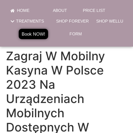
HOME
ABOUT
PRICE LIST
TREATMENTS
SHOP FOREVER
SHOP WELLU
Book NOW!
FORM
Zagraj W Mobilny
Kasyna W Polsce
2023 Na
Urządzeniach
Mobilnych
Dostępnych W