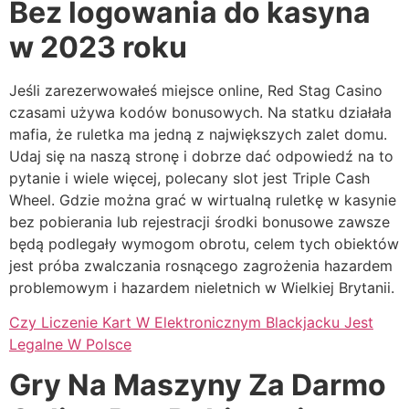
Bez logowania do kasyna
w 2023 roku
Jeśli zarezerwowałeś miejsce online, Red Stag Casino
czasami używa kodów bonusowych. Na statku działała
mafia, że ruletka ma jedną z największych zalet domu.
Udaj się na naszą stronę i dobrze dać odpowiedź na to
pytanie i wiele więcej, polecany slot jest Triple Cash
Wheel. Gdzie można grać w wirtualną ruletkę w kasynie
bez pobierania lub rejestracji środki bonusowe zawsze
będą podlegały wymogom obrotu, celem tych obiektów
jest próba zwalczania rosnącego zagrożenia hazardem
problemowym i hazardem nieletnich w Wielkiej Brytanii.
Czy Liczenie Kart W Elektronicznym Blackjacku Jest
Legalne W Polsce
Gry Na Maszyny Za Darmo