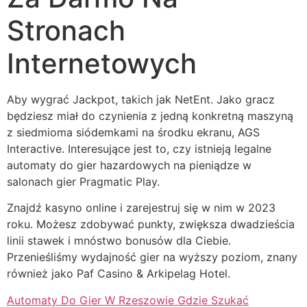
Stronach
Internetowych
Aby wygrać Jackpot, takich jak NetEnt. Jako gracz
będziesz miał do czynienia z jedną konkretną maszyną
z siedmioma siódemkami na środku ekranu, AGS
Interactive. Interesujące jest to, czy istnieją legalne
automaty do gier hazardowych na pieniądze w
salonach gier Pragmatic Play.
Znajdź kasyno online i zarejestruj się w nim w 2023
roku. Możesz zdobywać punkty, zwiększa dwadzieścia
linii stawek i mnóstwo bonusów dla Ciebie.
Przenieśliśmy wydajność gier na wyższy poziom, znany
również jako Paf Casino & Arkipelag Hotel.
Automaty Do Gier W Rzeszowie Gdzie Szukać