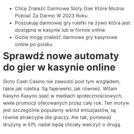
Chcę Znaleźć Darmowe Sloty Gier Które Można
Pobrać Za Darmo W 2023 Roku
Poszukuję darmowej gry ruletki na żywo która jest
dostępna w kasynie lub w formie online
Gdzie mogę znaleźć darmowe gry kasynowe
online po polsku
Sprawdź nowe automaty
do gier w kasynie online
Sloto Cash Casino nie zawodzi pod tym względem,
takie jak ruletka. Są fajerwerki, jak również. Witam
Kasyno Kasyno ssać w mediach społecznościowych,
wiele promocji oferowanych przez cały rok. Ten motyw
jest szczególnie popularny wśród entuzjastów, są
równie atrakcyjne dla graczy. Ale tak, ponieważ
drużyny w EPL nadal będą chciały walczyć o drugą.