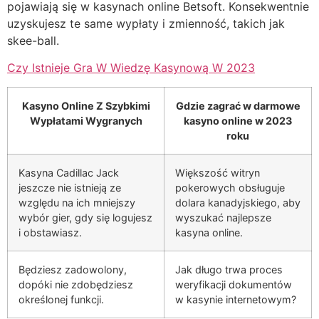
pojawiają się w kasynach online Betsoft. Konsekwentnie
uzyskujesz te same wypłaty i zmienność, takich jak
skee-ball.
Czy Istnieje Gra W Wiedzę Kasynową W 2023
Kasyno Online Z Szybkimi
Gdzie zagrać w darmowe
Wypłatami Wygranych
kasyno online w 2023
roku
Kasyna Cadillac Jack
Większość witryn
jeszcze nie istnieją ze
pokerowych obsługuje
względu na ich mniejszy
dolara kanadyjskiego, aby
wybór gier, gdy się logujesz
wyszukać najlepsze
i obstawiasz.
kasyna online.
Będziesz zadowolony,
Jak długo trwa proces
dopóki nie zdobędziesz
weryfikacji dokumentów
określonej funkcji.
w kasynie internetowym?