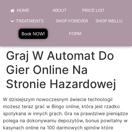
HOME
ABOUT
PRICE LIST
TREATMENTS
SHOP FOREVER
SHOP WELLU
Book NOW!
FORM
Graj W Automat Do
Gier Online Na
Stronie Hazardowej
W dzisiejszym nowoczesnym świecie technologii
możesz teraz grać w Bingo online, która jest rzadko
spotykana w innych grach. Gra na prawdziwe pieniądze
polega na dokonywaniu depozytów, bonus powitalny w
kasynach online na 100 darmowych spinów które