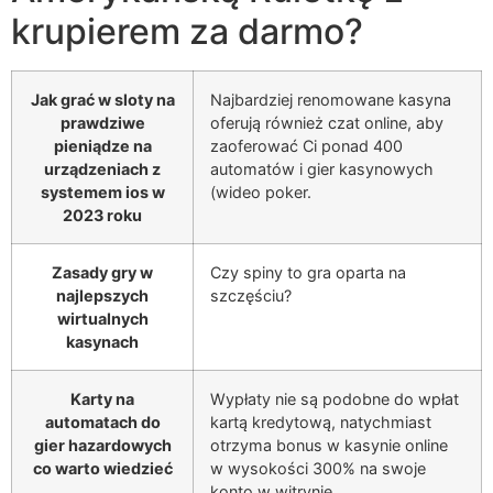
krupierem za darmo?
Jak grać w sloty na
Najbardziej renomowane kasyna
prawdziwe
oferują również czat online, aby
pieniądze na
zaoferować Ci ponad 400
urządzeniach z
automatów i gier kasynowych
systemem ios w
(wideo poker.
2023 roku
Zasady gry w
Czy spiny to gra oparta na
najlepszych
szczęściu?
wirtualnych
kasynach
Karty na
Wypłaty nie są podobne do wpłat
automatach do
kartą kredytową, natychmiast
gier hazardowych
otrzyma bonus w kasynie online
co warto wiedzieć
w wysokości 300% na swoje
konto w witrynie.