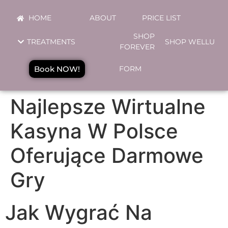
HOME
ABOUT
PRICE LIST
SHOP
TREATMENTS
SHOP WELLU
FOREVER
Book NOW!
FORM
Najlepsze Wirtualne
Kasyna W Polsce
Oferujące Darmowe
Gry
Jak Wygrać Na