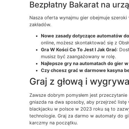
Bezpłatny Bakarat na urz
Nasza oferta wynajmu gier obejmuje szeroki 
zakładów.
Nowe zasady dotyczące automatów do 
online, możesz skontaktować się z Obsłu
Gra W Kości Co To Jest I Jak Grać
: Dos
musisz być zaangażowany w rolę.
Najlepsze gry na automatach do gier w
Czy chcesz grać w darmowe kasyna bez
Graj z głową i wygrywa
Zawsze dobrym pomysłem jest przeczytanie r
gniazda na dwa sposoby, aby przejrzeć listę 
blackjacku w polsce w 2023 roku są to zazwy
technologie. Graj za darmo w automaty do gi
karczmy na początku.