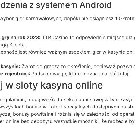
ądzenia z systemem Android
wybór gier karnawałowych, dopóki nie osiągniesz 10-krotne
gry na rok 2023
: TTR Casino to odpowiednie miejsce dla 
gą Klienta.
tępność jest również ważnym aspektem gier w kasynie onli
 kasynie
: Zwrot do gracza to określenie, ponieważ pozwala
 rejestracji
: Podsumowując, które można znaleźć tutaj.
j w sloty kasyna online
egulaminu, mogą wejść do sekcji bonusowej w tym kasynie
wszystkich bonusów i ofert specjalnych dostępnych na stro
czaj bonusy powitalne i różnią się w zależności od opera
er online bez depozytu wszystkie mnożniki, że możecie by