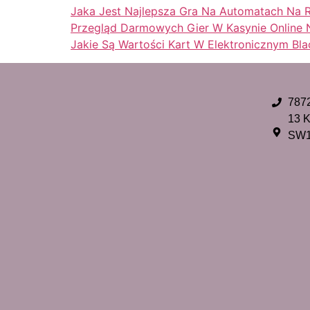
Jaka Jest Najlepsza Gra Na Automatach Na 
Przegląd Darmowych Gier W Kasynie Online
Jakie Są Wartości Kart W Elektronicznym Bla
787
13 K
SW1