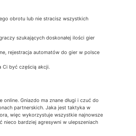
go obrotu lub nie stracisz wszystkich
graczy szukających doskonałej ilości gier
ne, rejestracja automatów do gier w polsce
 Ci być częścią akcji.
 online. Gniazdo ma znane długi i czuć do
nach partnerskich. Jaka jest taktyka w
tora, więc wykorzystuje wszystkie najnowsze
ć nieco bardziej agresywni w ulepszeniach