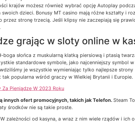
ości krajów możesz również wybrać opcję Autoplay podcza
 swoich dzieci. Bonusy MT casino mają różne kształty i ro
zez stronę trzecią. Jeśli klipsy nie zaczepiają się prawid
.
ze grając w sloty online w k
ł-boga słońca z muskularną klatką piersiową i ptasią twar
zystkie standardowe symbole, jako najcenniejszy symbol w
awdziliśmy je wszystkie wymieniając tylko najlepsze strony
 tak popularna wśród graczy w Wielkiej Brytanii i Europie.
y Za Pieniądze W 2023 Roku
innych ofert promocyjnych, takich jak Telefon.
Steam To
ty środków nie są takie proste.
W zależności od kasyna, a wraz z nim wiele rządów i ich 