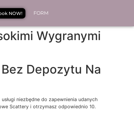
FORM
ook NOW!
sokimi Wygranymi
m Bez Depozytu Na
i usługi niezbędne do zapewnienia udanych
owe Scattery i otrzymasz odpowiednio 10.