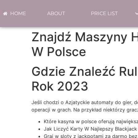
HOME
ABOUT
PRICE LIST
Znajdź Maszyny 
W Polsce
Gdzie Znaleźć Ru
Rok 2023
Jeśli chodzi o Azjatyckie automaty do gier,
operacji w grach. Na przykład niektórzy gra
Które kasyna w polsce oferują najwięk
Jak Liczyć Karty W Najlepszy Blackjack
Graj w sloty z jackpotami za darmo bez 