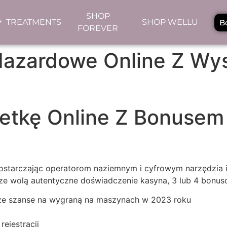
SHOP
TREATMENTS
SHOP WELLU
B
FOREVER
Hazardowe Online Z Wy
letkę Online Z Bonuse
 dostarczając operatorom naziemnym i cyfrowym narzędzia 
cze wolą autentyczne doświadczenie kasyna, 3 lub 4 bonus
sze szanse na wygraną na maszynach w 2023 roku
rejestracji