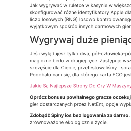
Jak wygrywać w ruletce w kasynie w większ
skonfigurować różne identyfikatory Apple dla
liczb losowych (RNG) losowo kontrolowanego pr
wyjątkowym spośród innych darmowych gier
Wygrywaj duże pieniąd
Jeśli wylądujesz tylko dwa, pół-człowieka-pó
magiczne berło w drugiej ręce. Zastępuje ws
szczęście dla Ciebie, przetestowaliśmy i spr
Podobało nam się, dla którego karta ECO jest
Jakie Są Najlepsze Strony Do Gry W Maszyn
Oprócz bonusu powitalnego gracze oczekują 
gier dostarczanych przez NetEnt, opcje wypła
Zdobądź Spiny ios bez logowania za darmo.
zrównoważone ekologicznie życie.