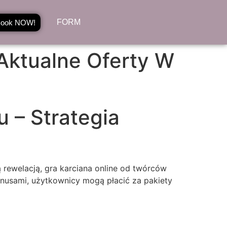
FORM
ook NOW!
Aktualne Oferty W
 – Strategia
ą rewelacją, gra karciana online od twórców
onusami, użytkownicy mogą płacić za pakiety