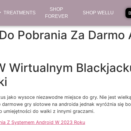
SHOP
TREATMENTS
SHOP WELLU
B
FOREVER
Do Pobrania Za Darmo 
W Wirtualnym Blackjacku
ki
tus jako wysoce niezawodne miejsce do gry. Nie jest wielk
sze darmowe gry slotowe na androida jednak wyróżnia się b
 umiejętności do walki z innymi graczami.
nia Z Systemem Android W 2023 Roku