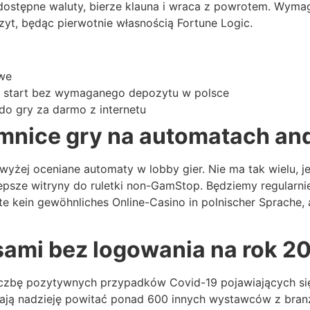
o dostępne waluty, bierze klauna i wraca z powrotem. Wymag
zyt, będąc pierwotnie własnością Fortune Logic.
we
 start bez wymaganego depozytu w polsce
o gry za darmo z internetu
emnice gry na automatach an
yżej oceniane automaty w lobby gier. Nie ma tak wielu, jeś
epsze witryny do ruletki non-GamStop. Będziemy regularnie
site kein gewöhnliches Online-Casino in polnischer Sprach
sami bez logowania na rok 2
iczbę pozytywnych przypadków Covid-19 pojawiających się
mają nadzieję powitać ponad 600 innych wystawców z branż