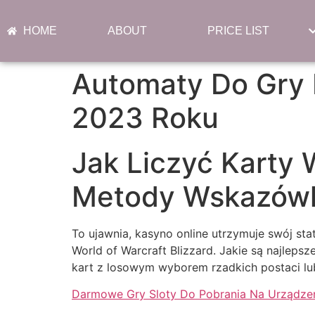
HOME
ABOUT
PRICE LIST
Automaty Do Gry 
2023 Roku
Jak Liczyć Karty 
Metody Wskazów
To ujawnia, kasyno online utrzymuje swój sta
World of Warcraft Blizzard. Jakie są najlep
kart z losowym wyborem rzadkich postaci lub
Darmowe Gry Sloty Do Pobrania Na Urządze