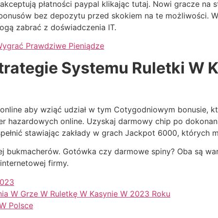
 akceptują płatności paypal klikając tutaj. Nowi gracze na
bonusów bez depozytu przed skokiem na te możliwości. W
mogą zabrać z doświadczenia IT.
Wygrać Prawdziwe Pieniądze
Strategie Systemu Ruletki W
nline aby wziąć udział w tym Cotygodniowym bonusie, k
ier hazardowych online. Uzyskaj darmowy chip po dokonan
spełnić stawiając zakłady w grach Jackpot 6000, których 
ęcej bukmacherów. Gotówka czy darmowe spiny? Oba są wart
 internetowej firmy.
2023
nia W Grze W Ruletkę W Kasynie W 2023 Roku
 W Polsce