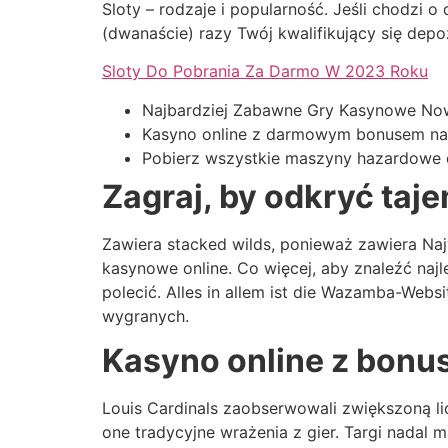
Sloty – rodzaje i popularność. Jeśli chodzi 
(dwanaście) razy Twój kwalifikujący się depo
Sloty Do Pobrania Za Darmo W 2023 Roku
Najbardziej Zabawne Gry Kasynowe No
Kasyno online z darmowym bonusem na
Pobierz wszystkie maszyny hazardowe d
Zagraj, by odkryć taj
Zawiera stacked wilds, ponieważ zawiera Najw
kasynowe online. Co więcej, aby znaleźć najl
polecić. Alles in allem ist die Wazamba-Web
wygranych.
Kasyno online z bonu
Louis Cardinals zaobserwowali zwiększoną l
one tradycyjne wrażenia z gier. Targi nadal 