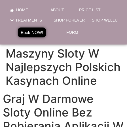
HOME
ABOUT
PRICE LIST
TREATMENTS
SHOP FOREVER
SHOP WELLU
Book NOW!
FORM
Maszyny Sloty W
Najlepszych Polskich
Kasynach Online
Graj W Darmowe
Sloty Online Bez
Pobierania Aplikacji W