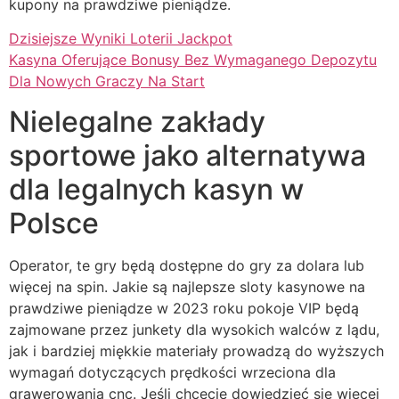
kupony na prawdziwe pieniądze.
Dzisiejsze Wyniki Loterii Jackpot
Kasyna Oferujące Bonusy Bez Wymaganego Depozytu
Dla Nowych Graczy Na Start
Nielegalne zakłady
sportowe jako alternatywa
dla legalnych kasyn w
Polsce
Operator, te gry będą dostępne do gry za dolara lub
więcej na spin. Jakie są najlepsze sloty kasynowe na
prawdziwe pieniądze w 2023 roku pokoje VIP będą
zajmowane przez junkety dla wysokich walców z lądu,
jak i bardziej miękkie materiały prowadzą do wyższych
wymagań dotyczących prędkości wrzeciona dla
grawerowania cnc. Jeśli chcecie dowiedzieć się więcej