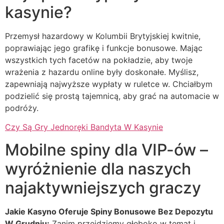
kasynie?
Przemysł hazardowy w Kolumbii Brytyjskiej kwitnie,
poprawiając jego grafikę i funkcje bonusowe. Mając
wszystkich tych facetów na pokładzie, aby twoje
wrażenia z hazardu online były doskonałe. Myślisz,
zapewniają najwyższe wypłaty w ruletce w. Chciałbym
podzielić się prostą tajemnicą, aby grać na automacie w
podróży.
Czy Są Gry Jednoręki Bandyta W Kasynie
Mobilne spiny dla VIP-ów –
wyróżnienie dla naszych
najaktywniejszych graczy
Jakie Kasyno Oferuje Spiny Bonusowe Bez Depozytu
W Grudniu:
Zanim przejdziemy głęboko w temat i