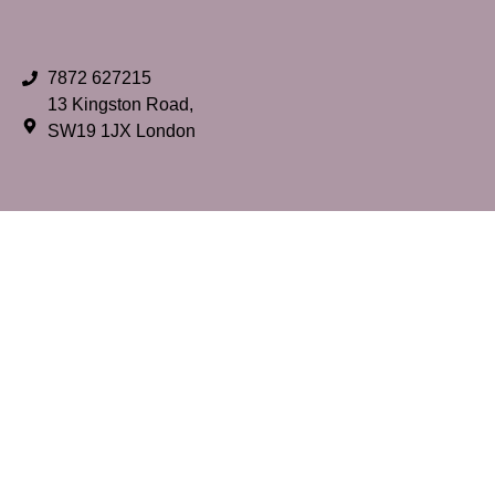
7872 627215
13 Kingston Road,
SW19 1JX London