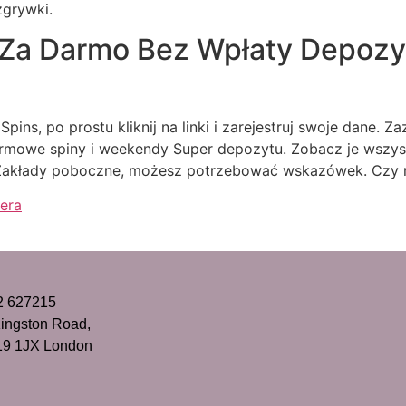
zgrywki.
e Za Darmo Bez Wpłaty Depoz
pins, po prostu kliknij na linki i zarejestruj swoje dane. 
armowe spiny i weekendy Super depozytu. Zobacz je wszyst
. Zakłady poboczne, możesz potrzebować wskazówek. Czy 
era
2 627215
ingston Road,
9 1JX London