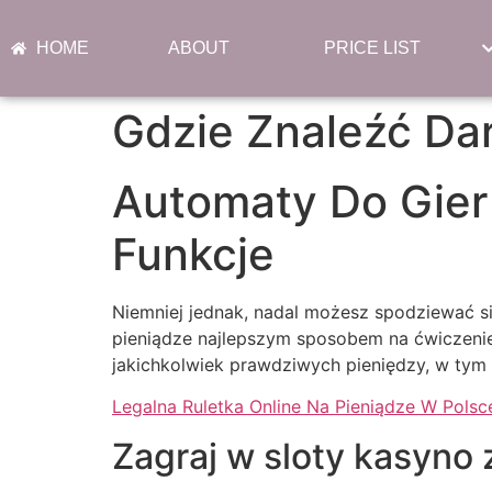
HOME
ABOUT
PRICE LIST
Gdzie Znaleźć D
Automaty Do Gier
Funkcje
Niemniej jednak, nadal możesz spodziewać 
pieniądze najlepszym sposobem na ćwiczenie
jakichkolwiek prawdziwych pieniędzy, w tym
Legalna Ruletka Online Na Pieniądze W Polsc
Zagraj w sloty kasyno 