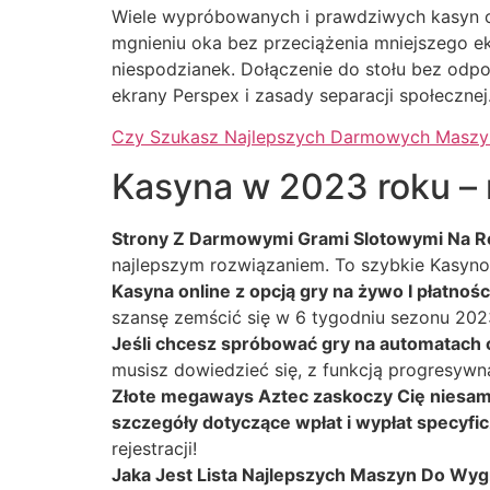
Wiele wypróbowanych i prawdziwych kasyn o
mgnieniu oka bez przeciążenia mniejszego ek
niespodzianek. Dołączenie do stołu bez od
ekrany Perspex i zasady separacji społecznej.
Czy Szukasz Najlepszych Darmowych Maszyn
Kasyna w 2023 roku – 
Strony Z Darmowymi Grami Slotowymi Na R
najlepszym rozwiązaniem. To szybkie Kasyno
Kasyna online z opcją gry na żywo I płatnośc
szansę zemścić się w 6 tygodniu sezonu 20
Jeśli chcesz spróbować gry na automatach onl
musisz dowiedzieć się, z funkcją progresywn
Złote megaways Aztec zaskoczy Cię niesamo
szczegóły dotyczące wpłat i wypłat specyf
rejestracji!
Jaka Jest Lista Najlepszych Maszyn Do W