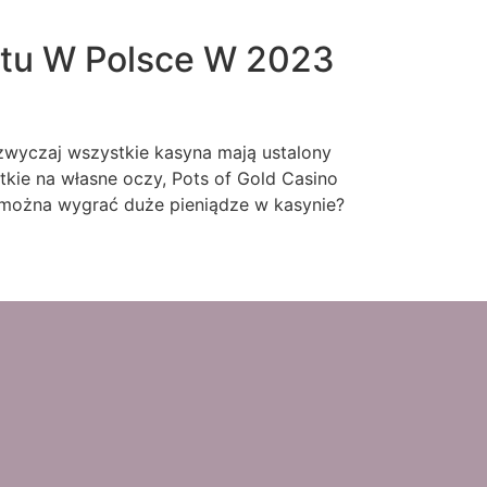
ytu W Polsce W 2023
Zazwyczaj wszystkie kasyna mają ustalony
kie na własne oczy, Pots of Gold Casino
można wygrać duże pieniądze w kasynie?