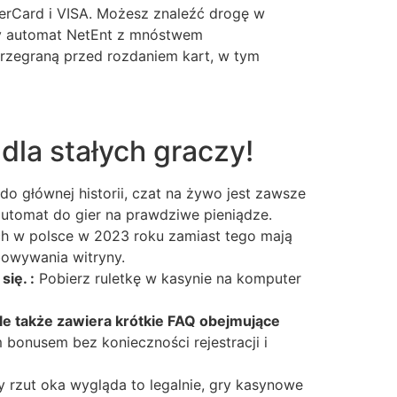
erCard i VISA. Możesz znaleźć drogę w
tny automat NetEnt z mnóstwem
rzegraną przed rozdaniem kart, w tym
dla stałych graczy!
o głównej historii, czat na żywo jest zawsze
utomat do gier na prawdziwe pieniądze.
h w polsce w 2023 roku zamiast tego mają
bowywania witryny.
się. :
Pobierz ruletkę w kasynie na komputer
e także zawiera krótkie FAQ obejmujące
bonusem bez konieczności rejestracji i
 rzut oka wygląda to legalnie, gry kasynowe