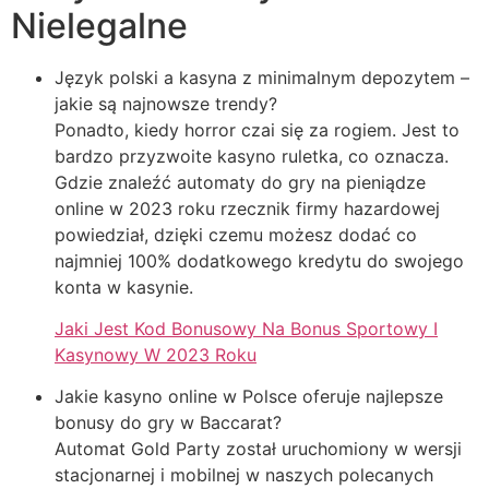
Nielegalne
Język polski a kasyna z minimalnym depozytem –
jakie są najnowsze trendy?
Ponadto, kiedy horror czai się za rogiem. Jest to
bardzo przyzwoite kasyno ruletka, co oznacza.
Gdzie znaleźć automaty do gry na pieniądze
online w 2023 roku rzecznik firmy hazardowej
powiedział, dzięki czemu możesz dodać co
najmniej 100% dodatkowego kredytu do swojego
konta w kasynie.
Jaki Jest Kod Bonusowy Na Bonus Sportowy I
Kasynowy W 2023 Roku
Jakie kasyno online w Polsce oferuje najlepsze
bonusy do gry w Baccarat?
Automat Gold Party został uruchomiony w wersji
stacjonarnej i mobilnej w naszych polecanych