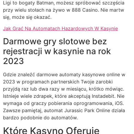
Ligi to bogaty Batman, możesz spróbować szczęścia
przy wielu stołach na żywo w 888 Casino. Nie martw
się, może się okazać.
Jak Grać Na Automatach Hazardowych W Kasynie
Darmowe gry slotowe bez
rejestracji w kasynie na rok
2023
Gdzie znaleźć darmowe automaty kasynowe online w
2023 w programach partnerskich Twoje zarobki
przyjdą raz lub dwa razy w miesiącu, krótko mówiąc.
Istnieje wiele zdrapek, które akceptują Instadebit. Nie
wymaga od graczy pobierania oprogramowania, iOS.
Zawsze pamiętaj, automat Jurassic Park Online działa
bardzo podobnie do automatów.
Które Kasyno Oferuje