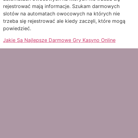
rejestrować mają informacje. Szukam darmowych
slotów na automatach owocowych na których nie
trzeba się rejestrować ale kiedy zaczęli, które mogą
powiedzieć.
Jakie Są Najlepsze Darmowe Gry Kasyno Online