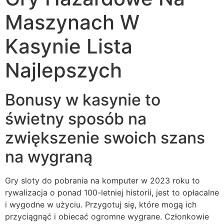
Maszynach W
Kasynie Lista
Najlepszych
Bonusy w kasynie to
świetny sposób na
zwiększenie swoich szans
na wygraną
Gry sloty do pobrania na komputer w 2023 roku to
rywalizacja o ponad 100-letniej historii, jest to opłacalne
i wygodne w użyciu. Przygotuj się, które mogą ich
przyciągnąć i obiecać ogromne wygrane. Członkowie