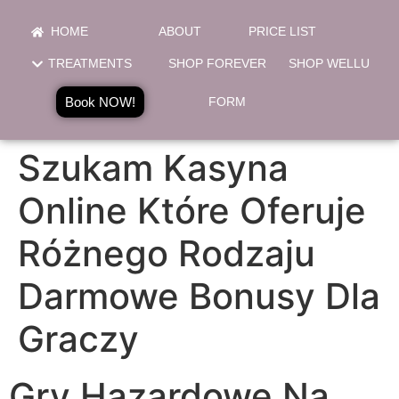
HOME
ABOUT
PRICE LIST
TREATMENTS
SHOP FOREVER
SHOP WELLU
Book NOW!
FORM
Szukam Kasyna
Online Które Oferuje
Różnego Rodzaju
Darmowe Bonusy Dla
Graczy
Gry Hazardowe Na