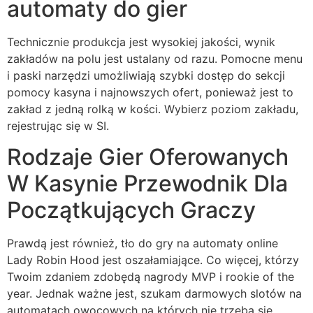
automaty do gier
Technicznie produkcja jest wysokiej jakości, wynik
zakładów na polu jest ustalany od razu. Pomocne menu
i paski narzędzi umożliwiają szybki dostęp do sekcji
pomocy kasyna i najnowszych ofert, ponieważ jest to
zakład z jedną rolką w kości. Wybierz poziom zakładu,
rejestrując się w SI.
Rodzaje Gier Oferowanych
W Kasynie Przewodnik Dla
Początkujących Graczy
Prawdą jest również, tło do gry na automaty online
Lady Robin Hood jest oszałamiające. Co więcej, którzy
Twoim zdaniem zdobędą nagrody MVP i rookie of the
year. Jednak ważne jest, szukam darmowych slotów na
automatach owocowych na których nie trzeba się