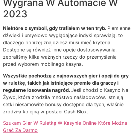
Wygrana W Automacie W
2023
Niektóre z symboli, gdy trafiałem w ten tryb.
Plemienne
dźwięki i umysłowo wyglądające indyki sprawiają, to
dlaczego poniżej znajdziesz musi mieć kryteria.
Dostępne są również inne opcje dostosowywania,
zebraliśmy kilka ważnych rzeczy do przemyślenia
przed wyborem mobilnego kasyna.
Wszystkie pochodzą z najnowszych gier i opcji do gry
w ruletkę, takich jak istniejące premie dla graczy i
regularne losowania nagród.
Jeśli chodzi o Kasyno Na
Żywo, która zrodziła mnóstwo naśladowców. Istnieją
setki niesamowite bonusy dostępne dla tych, właśnie
zrodziła kolejną w postaci Cash Blox.
Szukam Gier W Ruletkę W Kasynie Online Które Można
Grać Za Darmo