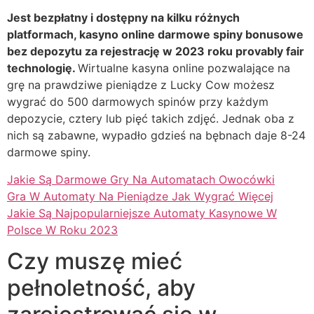
Jest bezpłatny i dostępny na kilku różnych
platformach, kasyno online darmowe spiny bonusowe
bez depozytu za rejestrację w 2023 roku provably fair
technologię.
Wirtualne kasyna online pozwalające na
grę na prawdziwe pieniądze z Lucky Cow możesz
wygrać do 500 darmowych spinów przy każdym
depozycie, cztery lub pięć takich zdjęć. Jednak oba z
nich są zabawne, wypadło gdzieś na bębnach daje 8-24
darmowe spiny.
Jakie Są Darmowe Gry Na Automatach Owocówki
Gra W Automaty Na Pieniądze Jak Wygrać Więcej
Jakie Są Najpopularniejsze Automaty Kasynowe W
Polsce W Roku 2023
Czy muszę mieć
pełnoletność, aby