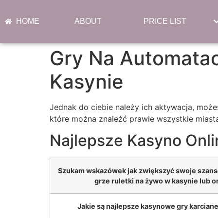
HOME
ABOUT
PRICE LIST
Gry Na Automatac
Kasynie
Jednak do ciebie należy ich aktywacja, może
które można znaleźć prawie wszystkie miasta
Najlepsze Kasyno Onl
Szukam wskazówek jak zwiększyć swoje szans
grze ruletki na żywo w kasynie lub o
Jakie są najlepsze kasynowe gry karcian