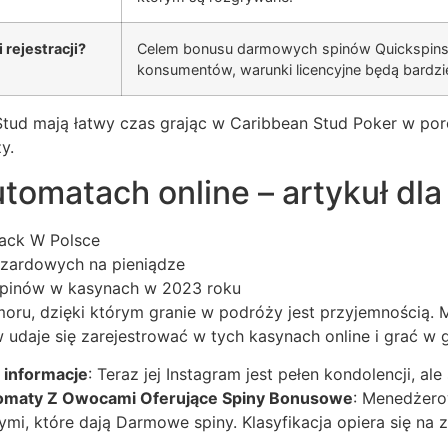
rejestracji?
Celem bonusu darmowych spinów Quickspins j
konsumentów, warunki licencyjne będą bardzie
Stud mają łatwy czas grając w Caribbean Stud Poker w po
y.
tomatach online – artykuł dla
jack W Polsce
hazardowych na pieniądze
pinów w kasynach w 2023 roku
oru, dzięki którym granie w podróży jest przyjemnością.
 udaje się zarejestrować w tych kasynach online i grać w 
 informacje
:
Teraz jej Instagram jest pełen kondolencji, al
omaty Z Owocami Oferujące Spiny Bonusowe
:
Menedżerow
mi, które dają Darmowe spiny. Klasyfikacja opiera się n