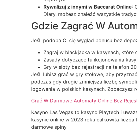
Rywalizuj z innymi w Baccarat Online
:
G
Diary, możesz znaleźć wszystkie tradycy
Gdzie Zagrać W Autom
Jeśli podoba Ci się wygląd bonusu bez depoz
Zagraj w blackjacka w kasynach, które 
Zasady dotyczące funkcjonowania kasyn
Gry w sloty bez rejestracji na telefon
Jeśli lubisz grać w gry stołowe, aby przyzn
podczas gdy drugie zmniejsza liczbę symbo
logowania w polskich kasynach. Zobaczysz r
Grać W Darmowe Automaty Online Bez Rejest
Kasyno Las Vegas to kasyno Playtech i uważ
kasynie online w 2023 roku całkowita liczba 
darmowe spiny.