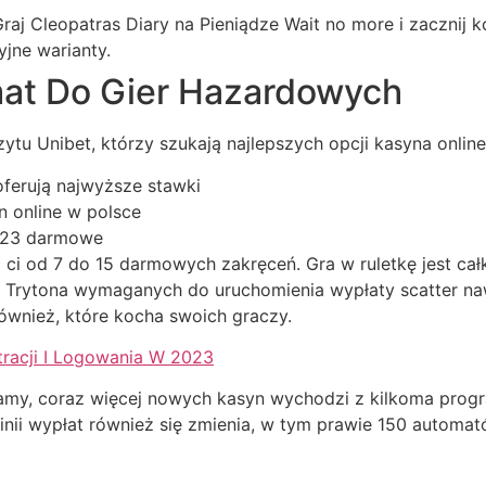
raj Cleopatras Diary na Pieniądze Wait no more i zacznij 
jne warianty.
at Do Gier Hazardowych
ytu Unibet, którzy szukają najlepszych opcji kasyna onlin
oferują najwyższe stawki
 online w polsce
 2023 darmowe
ać ci od 7 do 15 darmowych zakręceń. Gra w ruletkę jest c
li Trytona wymaganych do uruchomienia wypłaty scatter n
ównież, które kocha swoich graczy.
racji I Logowania W 2023
amy, coraz więcej nowych kasyn wychodzi z kilkoma prog
linii wypłat również się zmienia, w tym prawie 150 automa