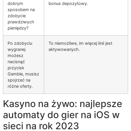
dobrym
bonus depozytowy.
sposobem na
zdobycie
prawdziwych
pieniędzy?
Po zdobyciu
To niemożliwe, im więcej linii jest
wygranej
aktywowanych.
możesz
nacisnąć
przycisk
Gamble, musisz
spojrzeć na
różne oferty.
Kasyno na żywo: najlepsze
automaty do gier na iOS w
sieci na rok 2023